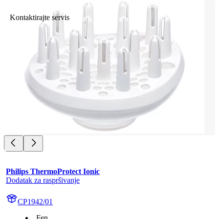
Kontaktirajte servis
Philips ThermoProtect Ionic
Dodatak za raspršivanje
CP1942/01
Fen