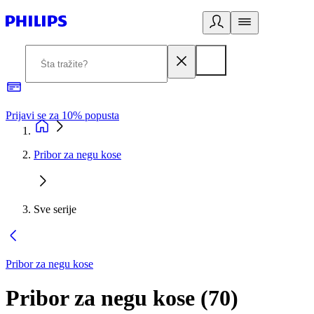
Prijavi se za 10% popusta
P
Pribor za negu kose
Sve serije
Pribor za negu kose
Pribor za negu kose
(
70
)