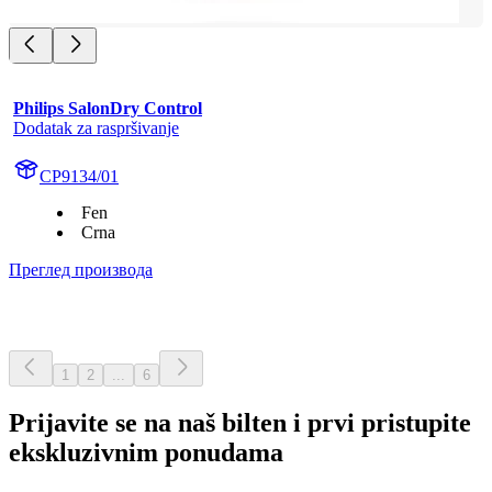
Philips SalonDry Control
Dodatak za raspršivanje
CP9134/01
Fen
Crna
Преглед производа
1
2
...
6
Prijavite se na naš bilten i prvi pristupite
ekskluzivnim ponudama