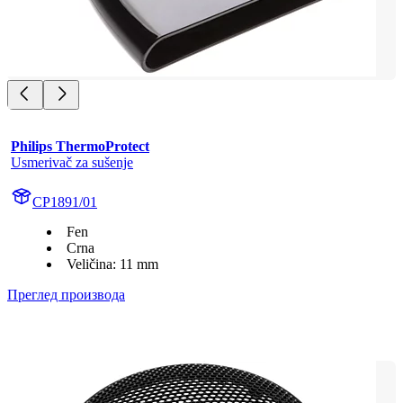
Philips ThermoProtect
Usmerivač za sušenje
CP1891/01
Fen
Crna
Veličina: 11 mm
Преглед производа