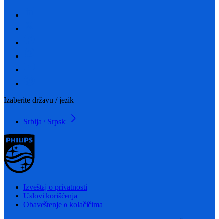
Izaberite državu / jezik
Srbija / Srpski
Izveštaj o privatnosti
Uslovi korišćenja
Obaveštenje o kolačičima