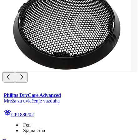
Philips DryCare Advanced
Mreža za uvlačenje vazduha
CP1880/02
Fen
Sjajna crna