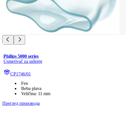
Philips 5000 series
Usmerivač za sušenje
CP1746/01
Fen
Beba plava
Veličina: 11 mm
Преглед производа