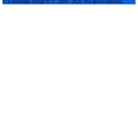
© Koninklijke Philips N.V., 2004 - 2026. Sva prava zadržana.