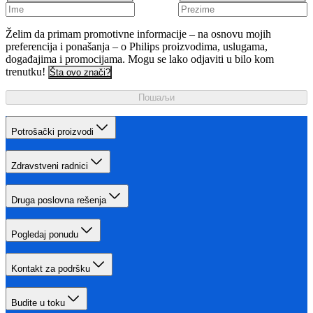
Želim da primam promotivne informacije – na osnovu mojih
preferencija i ponašanja – o Philips proizvodima, uslugama,
događajima i promocijama. Mogu se lako odjaviti u bilo kom
trenutku!
Šta ovo znači?
Пошаљи
Potrošački proizvodi
Zdravstveni radnici
Druga poslovna rešenja
Pogledaj ponudu
Kontakt za podršku
Budite u toku