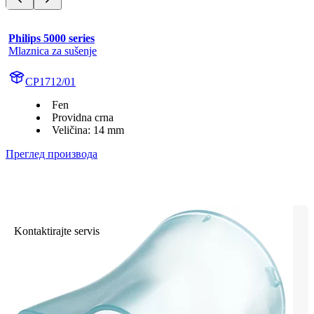
Philips 5000 series
Mlaznica za sušenje
CP1712/01
Fen
Providna crna
Veličina: 14 mm
Преглед производа
Kontaktirajte servis