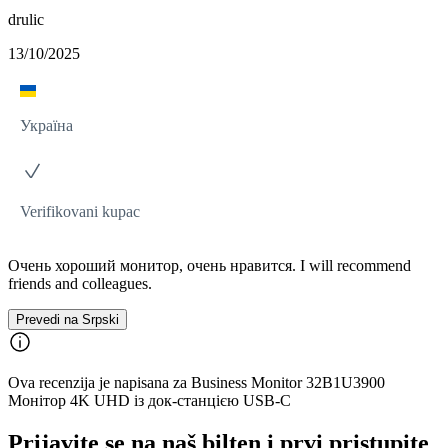
drulic
13/10/2025
Україна
Verifikovani kupac
Очень хороший монитор, очень нравится. I will recommend
friends and colleagues.
Prevedi na Srpski
Ova recenzija je napisana za Business Monitor 32B1U3900
Монітор 4K UHD із док-станцією USB-C
Prijavite se na naš bilten i prvi pristupite