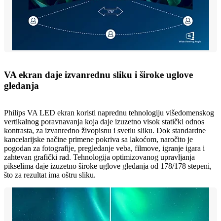
VA ekran daje izvanrednu sliku i široke uglove
gledanja
Philips VA LED ekran koristi naprednu tehnologiju višedomenskog
vertikalnog poravnavanja koja daje izuzetno visok statički odnos
kontrasta, za izvanredno živopisnu i svetlu sliku. Dok standardne
kancelarijske načine primene pokriva sa lakoćom, naročito je
pogodan za fotografije, pregledanje veba, filmove, igranje igara i
zahtevan grafički rad. Tehnologija optimizovanog upravljanja
pikselima daje izuzetno široke uglove gledanja od 178/178 stepeni,
što za rezultat ima oštru sliku.