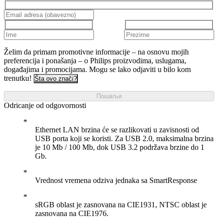
Želim da primam promotivne informacije – na osnovu mojih
preferencija i ponašanja – o Philips proizvodima, uslugama,
događajima i promocijama. Mogu se lako odjaviti u bilo kom
trenutku!
Šta ovo znači?
Пошаљи
Odricanje od odgovornosti
Ethernet LAN brzina će se razlikovati u zavisnosti od
USB porta koji se koristi. Za USB 2.0, maksimalna brzina
je 10 Mb / 100 Mb, dok USB 3.2 podržava brzine do 1
Gb.
Vrednost vremena odziva jednaka sa SmartResponse
sRGB oblast je zasnovana na CIE1931, NTSC oblast je
zasnovana na CIE1976.