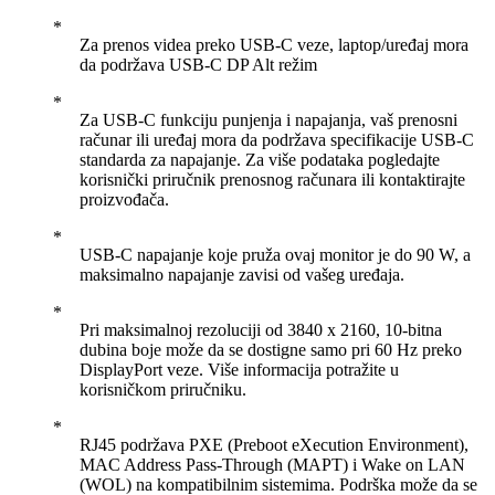
Za prenos videa preko USB-C veze, laptop/uređaj mora
da podržava USB-C DP Alt režim
Za USB-C funkciju punjenja i napajanja, vaš prenosni
računar ili uređaj mora da podržava specifikacije USB-C
standarda za napajanje. Za više podataka pogledajte
korisnički priručnik prenosnog računara ili kontaktirajte
proizvođača.
USB-C napajanje koje pruža ovaj monitor je do 90 W, a
maksimalno napajanje zavisi od vašeg uređaja.
Pri maksimalnoj rezoluciji od 3840 x 2160, 10-bitna
dubina boje može da se dostigne samo pri 60 Hz preko
DisplayPort veze. Više informacija potražite u
korisničkom priručniku.
RJ45 podržava PXE (Preboot eXecution Environment),
MAC Address Pass-Through (MAPT) i Wake on LAN
(WOL) na kompatibilnim sistemima. Podrška može da se