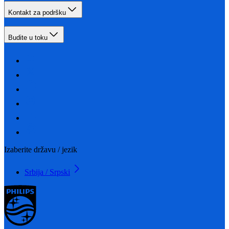
Kontakt za podršku
Budite u toku
Izaberite državu / jezik
Srbija / Srpski