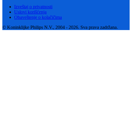
Izveštaj o privatnosti
Uslovi korišćenja
Obaveštenje o kolačičima
© Koninklijke Philips N.V., 2004 - 2026. Sva prava zadržana.