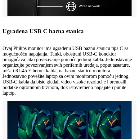
Ugrađena USB-C bazna stanica
Ovaj Philips monitor ima ugrađenu USB baznu stanicu tipa C sa
mogućnošću napajanja. Tanki, obostrani USB-C konektor
omogućava lako povezivanje pomoću jednog kabla. Jednostavnije
organizujte povezivanjem svih perifernih uređaja, poput tastature,
miša i RJ-45 Ethernet kabla, na baznu stanicu monitora.
Jednostavno povežite laptop sa ovim monitorom pomoću jednog
USB-C kabla da biste gledali video visoke rezolucije i prenosili
podatke ogromnom brzinom, dok istovremeno napajate i punite
laptop.