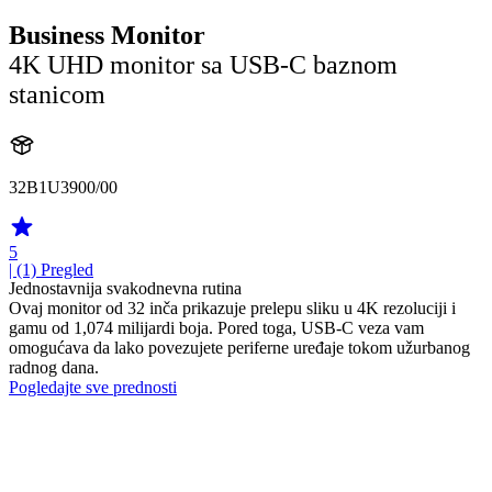
Business Monitor
4K UHD monitor sa USB-C baznom
stanicom
32B1U3900/00
5
| (1)
Pregled
Jednostavnija svakodnevna rutina
Ovaj monitor od 32 inča prikazuje prelepu sliku u 4K rezoluciji i
gamu od 1,074 milijardi boja. Pored toga, USB-C veza vam
omogućava da lako povezujete periferne uređaje tokom užurbanog
radnog dana.
Pogledajte sve prednosti