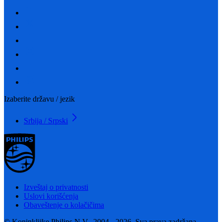
Izaberite državu / jezik
Srbija / Srpski
Izveštaj o privatnosti
Uslovi korišćenja
Obaveštenje o kolačičima
© Koninklijke Philips N.V., 2004 - 2026. Sva prava zadržana.