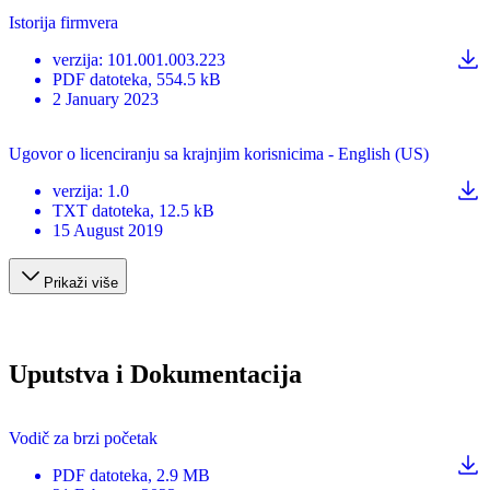
Istorija firmvera
verzija
:
101.001.003.223
PDF
datoteka
, 554.5 kB
2 January 2023
Ugovor o licenciranju sa krajnjim korisnicima - English (US)
verzija
:
1.0
TXT
datoteka
, 12.5 kB
15 August 2019
Prikaži više
Uputstva i Dokumentacija
Vodič za brzi početak
PDF
datoteka
, 2.9 MB