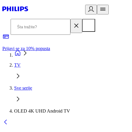
Prijavi se za 10% popusta
P
TV
Sve serije
OLED 4K UHD Android TV