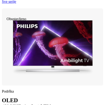
Sve serije
Obustavljeno
Podrška
OLED