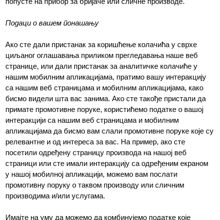
попусте на прибор за бријаче или сличне производе.
Подаци о вашем понашању
Ако сте дали пристанак за коришћење колачића у сврхе
циљаног оглашавања приликом прегледавања наше веб
странице, или дали пристанак за аналитичке колачиће у
нашим мобилним апликацијама, пратимо вашу интеракцију
са нашим веб страницама и мобилним апликацијама, како
бисмо видели шта вас занима. Ако сте такође пристали да
примате промотивне поруке, користићемо податке о вашој
интеракцији са нашим веб страницама и мобилним
апликацијама да бисмо вам слали промотивне поруке које су
релевантне и од интереса за вас. На пример, ако сте
посетили одређену страницу производа на нашој веб
страници или сте имали интеракцију са одређеним екраном
у нашој мобилној апликацији, можемо вам послати
промотивну поруку о таквом производу или сличним
производима и/или услугама.
Имајте на уму да можемо да комбинујемо податке које