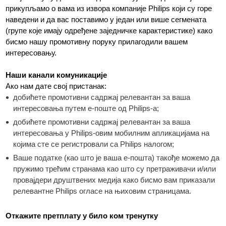
прикупљамо о вама из извора компаније Philips који су горе
наведени и да вас поставимо у један или више сегмената
(групе које имају одређене заједничке карактеристике) како
бисмо нашу промотивну поруку прилагодили вашем
интересовању.
Наши канали комуникације
Ако нам дате свој пристанак:
добићете промотивни садржај релевантан за ваша
интересовања путем е-поште од Philips-а;
добићете промотивни садржај релевантан за ваша
интересовања у Philips-овим мобилним апликацијама на
којима сте се регистровали са Philips налогом;
Ваше податке (као што је ваша е-пошта) такође можемо да
пружимо трећим странама као што су претраживачи и/или
провајдери друштвених медија како бисмо вам приказали
релевантне Philips огласе на њиховим страницама.
Откажите претплату у било ком тренутку