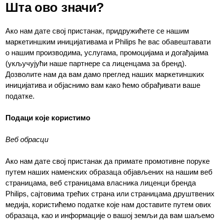
Шта ово значи?
Ако нам дате свој пристанак, придружићете се нашим
маркетиншким иницијативама и Philips ће вас обавештавати
о нашим производима, услугама, промоцијама и догађајима
(укључујући наше партнере са лиценцама за бренд).
Дозволите нам да вам дамо преглед наших маркетиншких
иницијатива и објаснимо вам како ћемо обрађивати ваше
податке.
Подаци које користимо
Веб обрасци
Ако нам дате свој пристанак да примате промотивне поруке
путем наших наменских образаца објављених на нашим веб
страницама, веб страницама власника лиценци бренда
Philips, сајтовима трећих страна или страницама друштвених
медија, користићемо податке које нам доставите путем ових
образаца, као и информације о вашој земљи да вам шаљемо