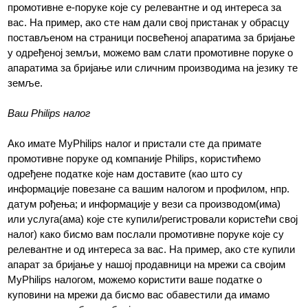
промотивне е-поруке које су релевантне и од интереса за
вас. На пример, ако сте нам дали свој пристанак у обрасцу
постављеном на страници посвећеној апаратима за бријање
у одређеној земљи, можемо вам слати промотивне поруке о
апаратима за бријање или сличним производима на језику те
земље.
Ваш Philips налог
Ако имате MyPhilips налог и пристали сте да примате
промотивне поруке од компаније Philips, користићемо
одређене податке које нам доставите (као што су
информације повезане са вашим налогом и профилом, нпр.
датум рођења; и информације у вези са производом(има)
или услуга(ама) које сте купили/регистровали користећи свој
налог) како бисмо вам послали промотивне поруке које су
релевантне и од интереса за вас. На пример, ако сте купили
апарат за бријање у нашој продавници на мрежи са својим
MyPhilips налогом, можемо користити ваше податке о
куповини на мрежи да бисмо вас обавестили да имамо