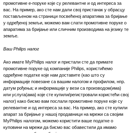
промотивне е-поруке које су релевантне и од интереса за
вас. На пример, ако сте нам дали свој пристанак у обрасцу
постављеном на страници посвећеној апаратима за бријање
у одређеној земљи, можемо вам слати промотивне поруке о
апаратима за бријање или сличним производима на језику те
земље.
Ваш Philips налог
Ако имате MyPhilips налог и пристали сте да примате
промотивне поруке од компаније Philips, користићемо
одређене податке које нам доставите (као што су
информације повезане са вашим налогом и профилом, нпр.
датум рођења; и информације у вези са производом(има)
или услуга(ама) које сте купили/регистровали користећи свој
налог) како бисмо вам послали промотивне поруке које су
релевантне и од интереса за вас. На пример, ако сте купили
апарат за бријање у нашој продавници на мрежи са својим
MyPhilips налогом, можемо користити ваше податке о
куповини на мрежи да бисмо вас обавестили да имамо