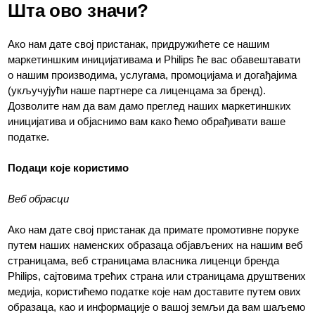
Шта ово значи?
Ако нам дате свој пристанак, придружићете се нашим
маркетиншким иницијативама и Philips ће вас обавештавати
о нашим производима, услугама, промоцијама и догађајима
(укључујући наше партнере са лиценцама за бренд).
Дозволите нам да вам дамо преглед наших маркетиншких
иницијатива и објаснимо вам како ћемо обрађивати ваше
податке.
Подаци које користимо
Веб обрасци
Ако нам дате свој пристанак да примате промотивне поруке
путем наших наменских образаца објављених на нашим веб
страницама, веб страницама власника лиценци бренда
Philips, сајтовима трећих страна или страницама друштвених
медија, користићемо податке које нам доставите путем ових
образаца, као и информације о вашој земљи да вам шаљемо