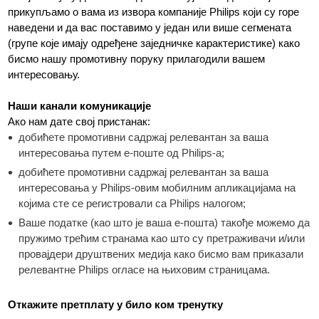
прикупљамо о вама из извора компаније Philips који су горе
наведени и да вас поставимо у један или више сегмената
(групе које имају одређене заједничке карактеристике) како
бисмо нашу промотивну поруку прилагодили вашем
интересовању.
Наши канали комуникације
Ако нам дате свој пристанак:
добићете промотивни садржај релевантан за ваша
интересовања путем е-поште од Philips-а;
добићете промотивни садржај релевантан за ваша
интересовања у Philips-овим мобилним апликацијама на
којима сте се регистровали са Philips налогом;
Ваше податке (као што је ваша е-пошта) такође можемо да
пружимо трећим странама као што су претраживачи и/или
провајдери друштвених медија како бисмо вам приказали
релевантне Philips огласе на њиховим страницама.
Откажите претплату у било ком тренутку