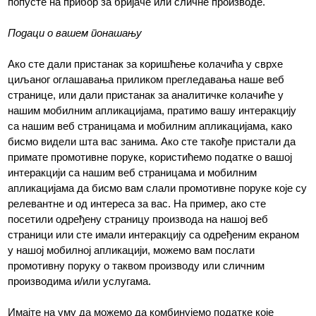
попусте на прибор за бријаче или сличне производе.
Подаци о вашем понашању
Ако сте дали пристанак за коришћење колачића у сврхе
циљаног оглашавања приликом прегледавања наше веб
странице, или дали пристанак за аналитичке колачиће у
нашим мобилним апликацијама, пратимо вашу интеракцију
са нашим веб страницама и мобилним апликацијама, како
бисмо видели шта вас занима. Ако сте такође пристали да
примате промотивне поруке, користићемо податке о вашој
интеракцији са нашим веб страницама и мобилним
апликацијама да бисмо вам слали промотивне поруке које су
релевантне и од интереса за вас. На пример, ако сте
посетили одређену страницу производа на нашој веб
страници или сте имали интеракцију са одређеним екраном
у нашој мобилној апликацији, можемо вам послати
промотивну поруку о таквом производу или сличним
производима и/или услугама.
Имајте на уму да можемо да комбинујемо податке које