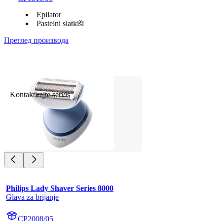
Epilator
Pastelni slatkiši
Преглед производа
Kontaktirajte servis
Philips Lady Shaver Series 8000
Glava za brijanje
CP2008/05