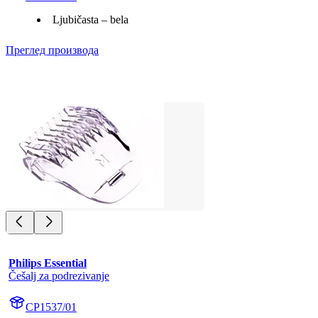
Ljubičasta – bela
Преглед производа
Philips Essential
Češalj za podrezivanje
CP1537/01