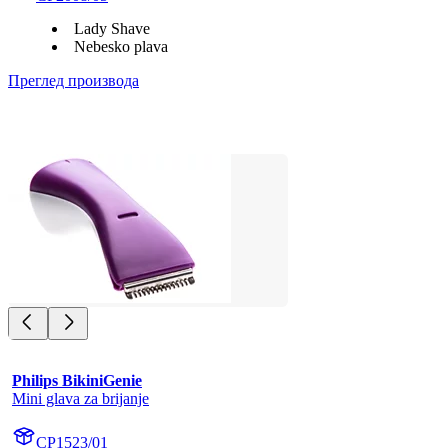
Lady Shave
Nebesko plava
Преглед производа
Philips BikiniGenie
Mini glava za brijanje
CP1523/01