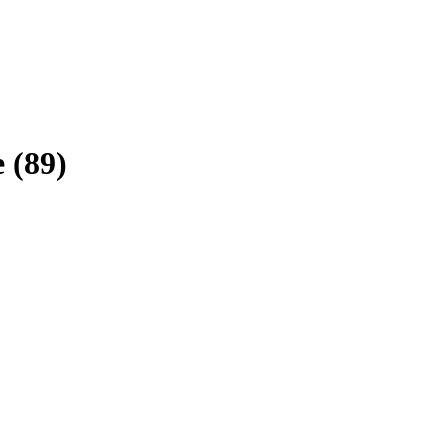
e
(
89
)