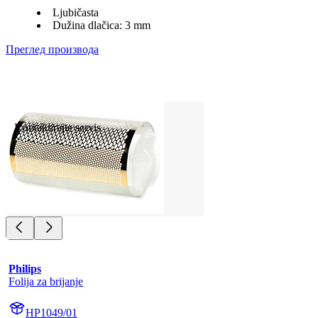
Ljubičasta
Dužina dlačica: 3 mm
Преглед производа
Kontaktirajte servis
Philips
Folija za brijanje
HP1049/01