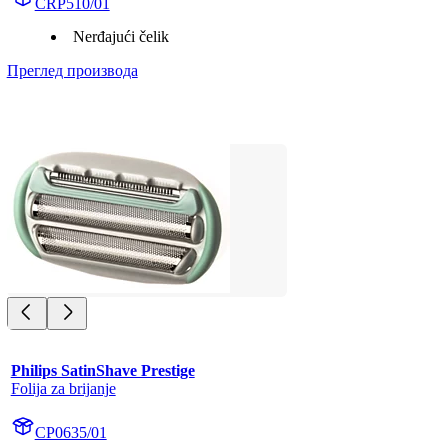
CRP510/01
Nerđajući čelik
Преглед производа
Philips SatinShave Prestige
Folija za brijanje
CP0635/01