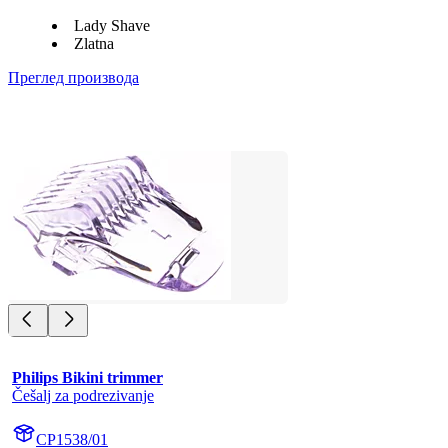
Lady Shave
Zlatna
Преглед производа
Philips Bikini trimmer
Češalj za podrezivanje
CP1538/01