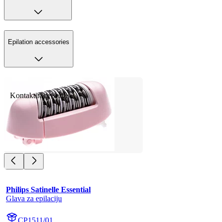
Epilation accessories
Kontaktirajte servis
Philips Satinelle Essential
Glava za epilaciju
CP1511/01