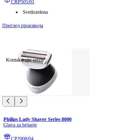
CRP505/01
Svetlozelena
Преглед производа
Kontaktirajte servis
Philips Lady Shaver Series 8000
Glava za brijanje
CP2008/04