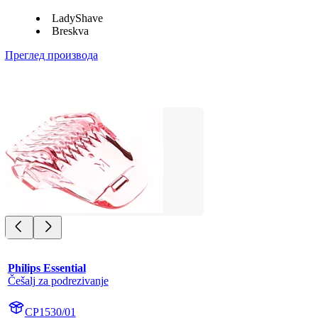
LadyShave
Breskva
Преглед производа
Philips Essential
Češalj za podrezivanje
CP1530/01