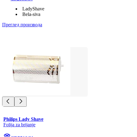
LadyShave
Bela-siva
Преглед производа
Philips Lady Shave
Folija za brijanje