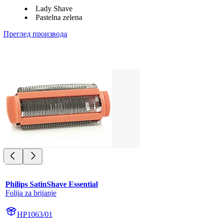
Lady Shave
Pastelna zelena
Преглед производа
Philips SatinShave Essential
Folija za brijanje
HP1063/01