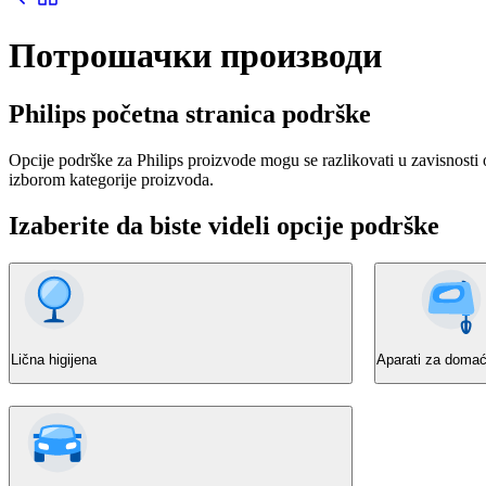
Потрошачки производи
Philips početna stranica podrške
Opcije podrške za Philips proizvode mogu se razlikovati u zavisnosti 
izborom kategorije proizvoda.
Izaberite da biste videli opcije podrške
Lična higijena
Aparati za domać