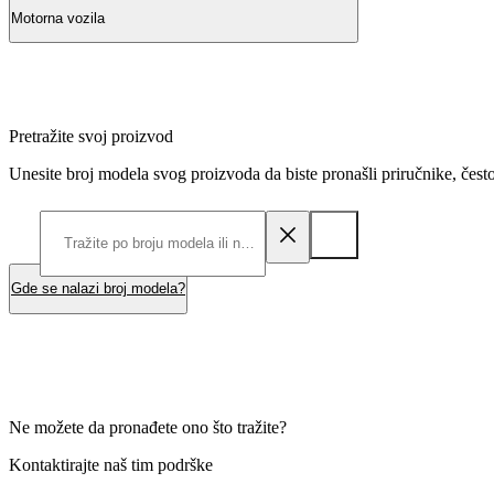
Motorna vozila
Pretražite svoj proizvod
Unesite broj modela svog proizvoda da biste pronašli priručnike, često
Gde se nalazi broj modela?
Ne možete da pronađete ono što tražite?
Kontaktirajte naš tim podrške