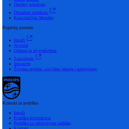
Display solutions
Dictation solutions
Kancelarijski Monitor
Pogledaj ponudu
Istraži
Novosti
Odnosi sa investitorima
Zaposlenje
Inovacije
Životna sredina, socijalna pitanja i upravljanje
Kontakt za podršku
Istraži
Podrška korisnicima
Podrška za zdravstvene radnike
Kontakt