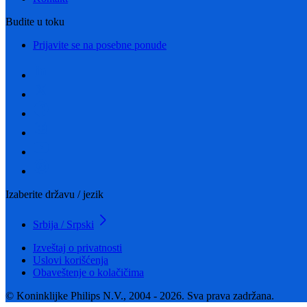
Budite u toku
Prijavite se na posebne ponude
Izaberite državu / jezik
Srbija / Srpski
Izveštaj o privatnosti
Uslovi korišćenja
Obaveštenje o kolačičima
© Koninklijke Philips N.V., 2004 - 2026. Sva prava zadržana.