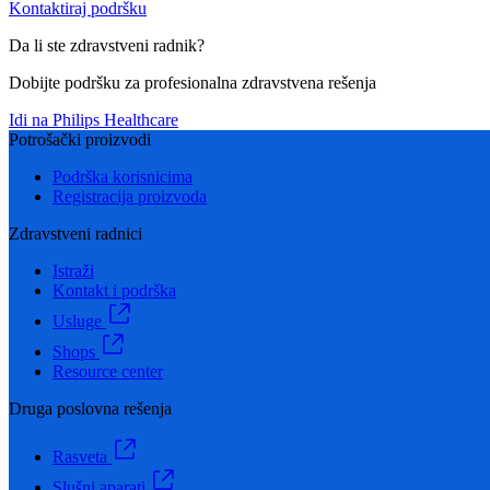
Kontaktiraj podršku
Da li ste zdravstveni radnik?
Dobijte podršku za profesionalna zdravstvena rešenja
Idi na Philips Healthcare
Potrošački proizvodi
Podrška korisnicima
Registracija proizvoda
Zdravstveni radnici
Istraži
Kontakt i podrška
Usluge
Shops
Resource center
Druga poslovna rešenja
Rasveta
Slušni aparati