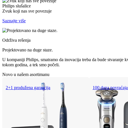
Philips slušalice
Zvuk koji nas sve povezuje
Saznajte više
Održiva rešenja
Projektovano na duge staze.
U kompaniji Philips, smatramo da inovacija treba da bude stvaranje kv
tokom godina, a tek smo počeli.
Novo u našem asortimanu
2+1 produžena garancija
100 dana povraćaja