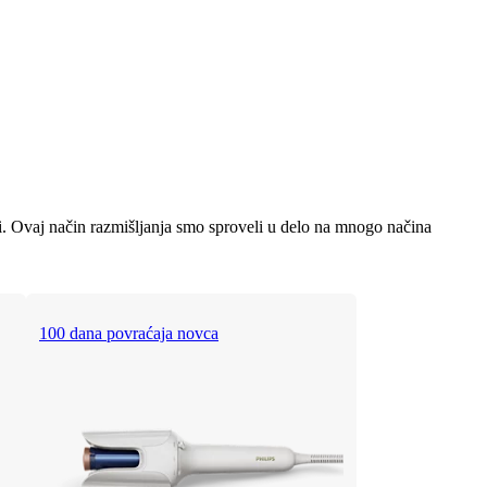
ti. Ovaj način razmišljanja smo sproveli u delo na mnogo načina
100 dana povraćaja novca