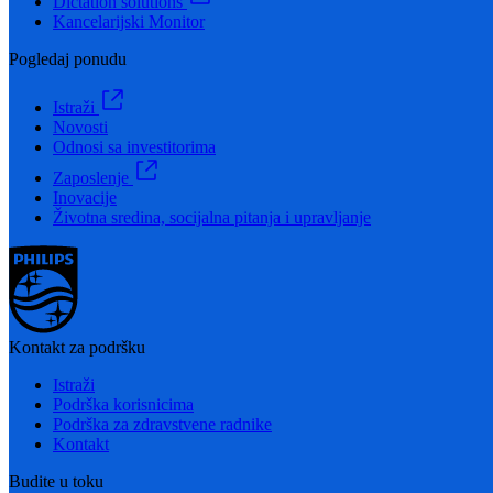
Dictation solutions
Kancelarijski Monitor
Pogledaj ponudu
Istraži
Novosti
Odnosi sa investitorima
Zaposlenje
Inovacije
Životna sredina, socijalna pitanja i upravljanje
Kontakt za podršku
Istraži
Podrška korisnicima
Podrška za zdravstvene radnike
Kontakt
Budite u toku