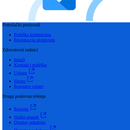
Potrošački proizvodi
Podrška korisnicima
Registracija proizvoda
Zdravstveni radnici
Istraži
Kontakt i podrška
Usluge
Shops
Resource center
Druga poslovna rešenja
Rasveta
Slušni aparati
Display solutions