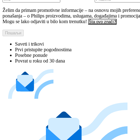
Želim da primam promotivne informacije – na osnovu mojih preferenci
ponašanja – o Philips proizvodima, uslugama, događajima i promocij
Mogu se lako odjaviti u bilo kom trenutku!
Šta ovo znači?
Пошаљи
Saveti i trikovi
Prvi pristupite pogodnostima
Posebne ponude
Povrat u roku od 30 dana