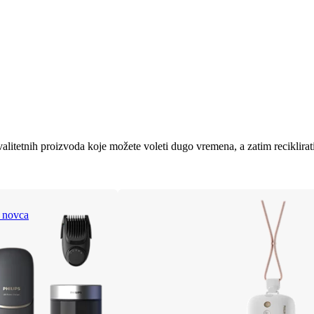
alitetnih proizvoda koje možete voleti dugo vremena, a zatim reciklira
 novca