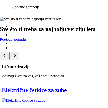
2 godine garancije
Sve što ti treba za najbolju verziju leta
Pogledaj ponudu
Lično zdravlje
Zdraviji život za vas, vaš dom i porodicu
Električne četkice za zube