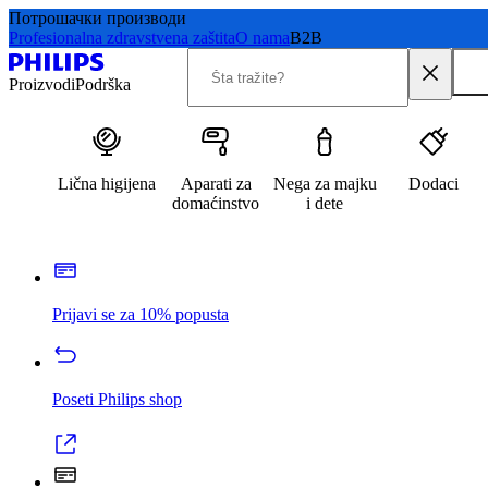
Потрошачки производи
Profesionalna zdravstvena zaštita
O nama
B2B
Proizvodi
Podrška
Lična higijena
Aparati za
Nega za majku
Dodaci
domaćinstvo
i dete
Prijavi se za 10% popusta
Poseti Philips shop