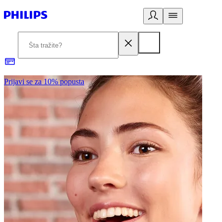
Prijavi se za 10% popusta
P