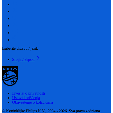
Izaberite državu / jezik
Srbija / Srpski
Izveštaj o privatnosti
Uslovi korišćenja
Obaveštenje o kolačičima
© Koninklijke Philips N.V., 2004 - 2026. Sva prava zadržana.