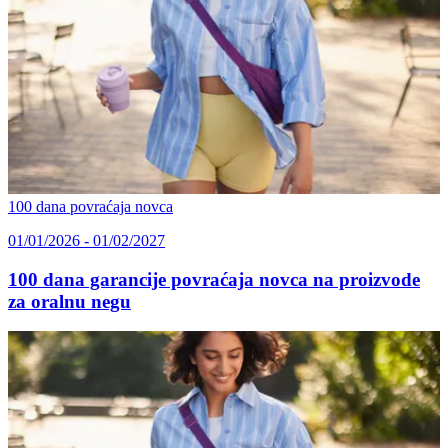
100 dana povraćaja novca
01/01/2026 - 01/02/2027
100 dana garancije povraćaja novca na proizvode
za oralnu negu