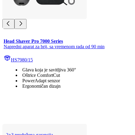
Head Shaver Pro 7000 Series
Napredni aparat za brij. sa vremenom rada od 90 min
HS7980/15
Glava koja je savitljiva 360°
Oštrice ComfortCut
PowerAdapt senzor
Ergonomičan dizajn
2+3 produžena garancija