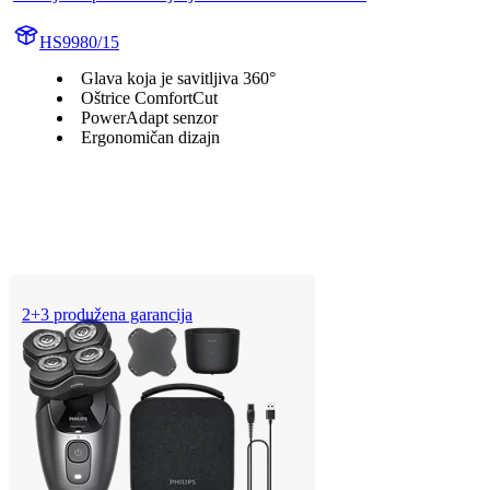
HS9980/15
Glava koja je savitljiva 360°
Oštrice ComfortCut
PowerAdapt senzor
Ergonomičan dizajn
2+3 produžena garancija