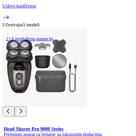
Uslovi korišćenja
Učestvujući modeli
2+3 produžena garancija
Head Shaver Pro 9000 Series
Premijum aparat za brijanje sa luksuznim dodacima