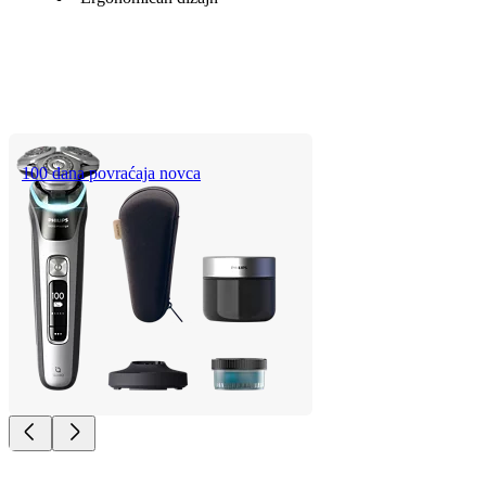
100 dana povraćaja novca