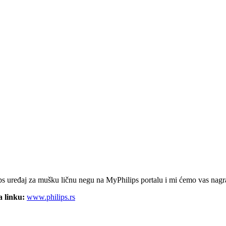
lips uređaj za mušku ličnu negu na MyPhilips portalu i mi ćemo vas nag
a linku:
www.philips.rs