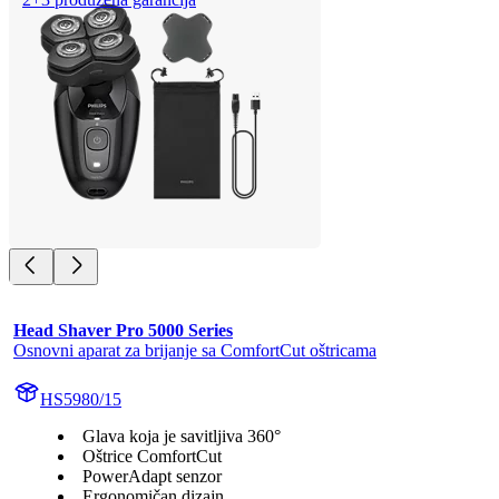
Head Shaver Pro 5000 Series
Osnovni aparat za brijanje sa ComfortCut oštricama
HS5980/15
Glava koja je savitljiva 360°
Oštrice ComfortCut
PowerAdapt senzor
Ergonomičan dizajn