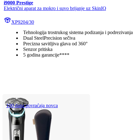
i9000 Prestige
Električni aparat za mokro i suvo brijanje uz SkinIQ
XP9204/30
Tehnologija trostrukog sistema podizanja i podrezivanja
Dual SteelPrecision sečiva
Precizna savitljiva glava od 360°
Senzor pritiska
5 godina garancije****
100 dana povraćaja novca