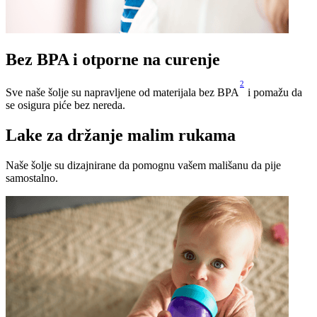
Bez BPA i otporne na curenje
2
Sve naše šolje su napravljene od materijala bez BPA
i pomažu da
se osigura piće bez nereda.
Lake za držanje malim rukama
Naše šolje su dizajnirane da pomognu vašem mališanu da pije
samostalno.