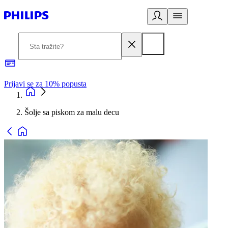
Prijavi se za 10% popusta
P
Šolje sa piskom za malu decu