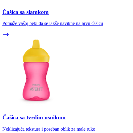
Čašica sa slamkom
Pomaže vašoj bebi da se lakše navikne na prvu čašicu
Čašica sa tvrdim usnikom
Neklizajuća tekstura i poseban oblik za male ruke