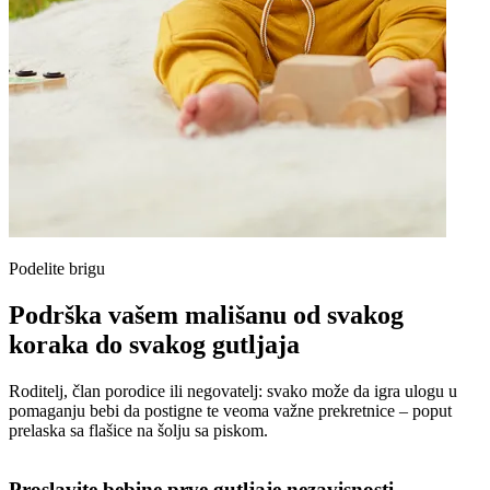
Podelite brigu
Podrška vašem mališanu od svakog
koraka do svakog gutljaja
Roditelj, član porodice ili negovatelj: svako može da igra ulogu u
pomaganju bebi da postigne te veoma važne prekretnice – poput
prelaska sa flašice na šolju sa piskom.
Proslavite bebine prve gutljaje nezavisnosti