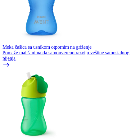
Meka čašica sa usnikom otpornim na griženje
Pomaže mališanima da samouvereno razviju veštine samostalnog
pijenja