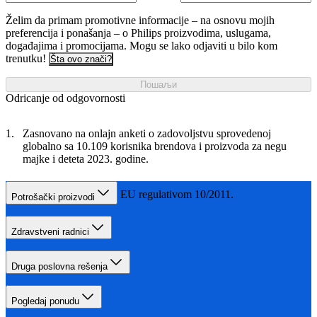
Želim da primam promotivne informacije – na osnovu mojih
preferencija i ponašanja – o Philips proizvodima, uslugama,
događajima i promocijama. Mogu se lako odjaviti u bilo kom
trenutku!
Šta ovo znači?
Пошаљи
Odricanje od odgovornosti
Zasnovano na onlajn anketi o zadovoljstvu sprovedenoj
globalno sa 10.109 korisnika brendova i proizvoda za negu
majke i deteta 2023. godine.
0% BPA, u skladu sa EU regulativom 10/2011.
Potrošački proizvodi
Zdravstveni radnici
Druga poslovna rešenja
Pogledaj ponudu