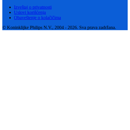
Izveštaj o privatnosti
Uslovi korišćenja
Obaveštenje o kolačičima
© Koninklijke Philips N.V., 2004 - 2026. Sva prava zadržana.