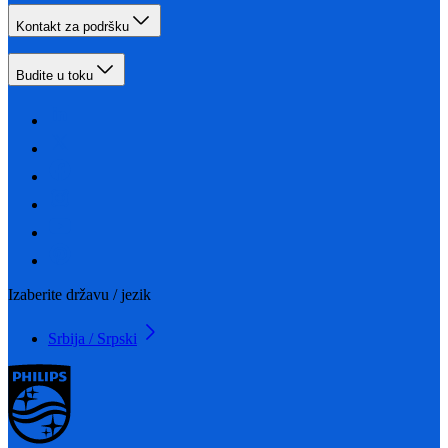
Kontakt za podršku
Budite u toku
Izaberite državu / jezik
Srbija / Srpski