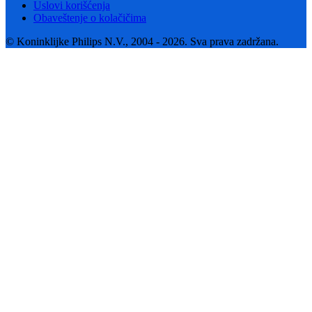
Uslovi korišćenja
Obaveštenje o kolačičima
© Koninklijke Philips N.V., 2004 - 2026. Sva prava zadržana.