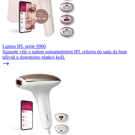
Lumea IPL serije 9900
Saznajte više o našem najpametnijem IPL rešenju do sada da biste
uživali u dugotrajno glatkoj koži.