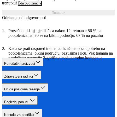
trenutku!
Šta ovo znači?
Пошаљи
Odricanje od odgovornosti
Prosečno uklanjanje dlačica nakon 12 tretmana: 86 % na
potkolenicama, 70 % na bikini području, 67 % na pazuhu
Kada se prati raspored tretmana. Izračunato za upotrebu na
potkolenicama, bikini području, pazusima i licu. Vek trajanja na
produženu garanciju 2-godišnje međunarodno kompanije
Philips
Potrošački proizvodi
Zdravstveni radnici
Druga poslovna rešenja
Pogledaj ponudu
Kontakt za podršku