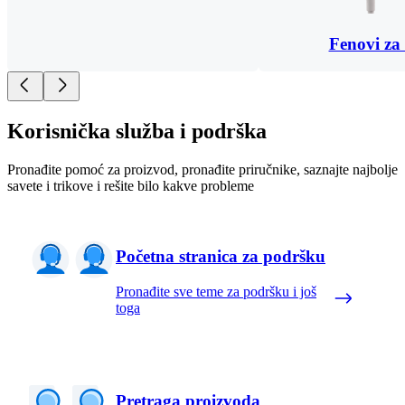
Fenovi za
Korisnička služba i podrška
Pronađite pomoć za proizvod, pronađite priručnike, saznajte najbolje
savete i trikove i rešite bilo kakve probleme
Početna stranica za podršku
Pronađite sve teme za podršku i još
toga
Pretraga proizvoda