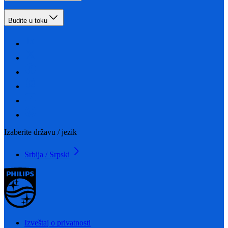
Budite u toku
Izaberite državu / jezik
Srbija / Srpski
Izveštaj o privatnosti