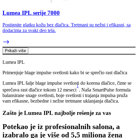
Lumea IPL serije 7000
Postignite glatku kožu bez dlačica. Tretmani su nežni i efikasni, sa
dodacima za svaki deo tela.
Prikaži više
Lumea IPL
Primenjuje blage impulse svetlosti kako bi se sprečio rast dlačica
Lumea IPL šalje blage impulse svetlosti do korena dlačice, čime se
1
sprečava rast dlačice tokom 12 meseci
. Naša SmartPulse formula
balansirane snage svetlosti, boje svetlosti i trajanja impulsa pruža
vam efikasne, bezbedne i nežne tretmane uklanjanja dlačica.
Zašto je Lumea IPL najbolje rešenje za vas
Potekao je iz profesionalnih salona, a
izabralo ga je više od 5,5 miliona žena