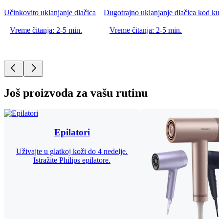
Učinkovito uklanjanje dlačica
Dugotrajno uklanjanje dlačica kod kuće
Vreme čitanja: 2-5 min.
Vreme čitanja: 2-5 min.
Još proizvoda za vašu rutinu
Epilatori
Uživajte u glatkoj koži do 4 nedelje.
Istražite Philips epilatore.