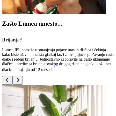
Zašto Lumea umesto...
Brijanje?
Lumea IPL pomaže u smanjenju pojave uraslih dlačica i čekinja
T
kako biste uživali u zaista glatkoj koži zahvaljujući sprečavanju rasta
t
dlake i ređem brijanju. Jednostavno zaboravite na često uklanjanje
s
dlačica i pređite sa brijanja svakog drugog dana na glatku kožu bez
u
1
dlačica u trajanju od 12 meseci.