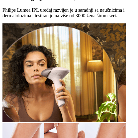
Philips Lumea IPL uređaj razvijen je u saradnji sa naučnicima i
dermatolozima i testiran je na više od 3000 žena širom sveta.