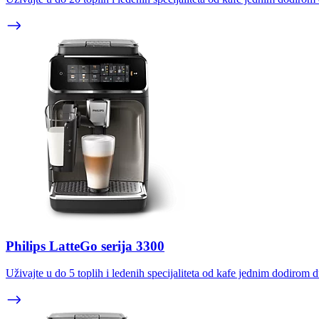
Philips LatteGo serija 3300
Uživajte u do 5 toplih i ledenih specijaliteta od kafe jednim dodirom