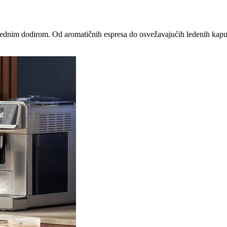
a, jednim dodirom. Od aromatičnih espresa do osvežavajućih ledenih kap