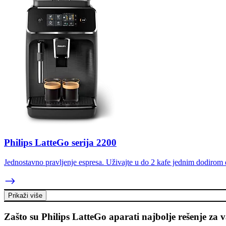
Philips LatteGo serija 2200
Jednostavno pravljenje espresa. Uživajte u do 2 kafe jednim dodirom
Prikaži više
Zašto su Philips LatteGo aparati najbolje rešenje za v