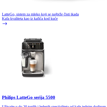
LatteGo, sistem za mleko koji se najbrže čisti ikada
Kafa kvaliteta kao iz kafića kod kuće
Philips LatteGo serija 5500
Uživajte u do 20 toplih i ledenih specijaliteta od kafe jednim dodiro