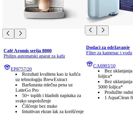
Dodaci za održavanje
Café Aromis serija 8000
Filter za kamenac i vodu
Philips automatski aparat za kafu
CA6903/10
EP8757/20
Bez uklanjanj
Rezultati kvaliteta kao iz kafića
šoljica*
uz tehnologiju BrewExtract
Bez uklanjanj
Baršunasta mlečna pena uz
5000 šoljica*
LatteGo Pro
Produžite radni
50+ toplih i hladnih napitaka za
1 AquaClean fi
svako raspoloženje
Čišćenje bez muke
Intuitivan ekran lak za korišćenje