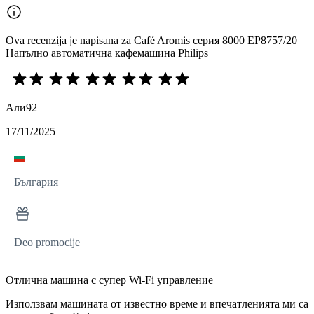
Ova recenzija je napisana za Café Aromis серия 8000 EP8757/20
Напълно автоматична кафемашина Philips
Али92
17/11/2025
България
Deo promocije
Отлична машина с супер Wi-Fi управление
Използвам машината от известно време и впечатленията ми са