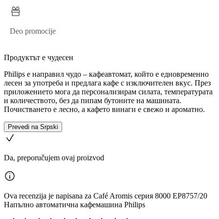
Deo promocije
Продуктът е чудесен
Philips е направил чудо – кафеавтомат, който е едновременно
лесен за употреба и предлага кафе с изключителен вкус. През
приложението мога да персонализирам силата, температурата
и количеството, без да пипам бутоните на машината.
Почистването е лесно, а кафето винаги е свежо и ароматно.
Prevedi na Srpski
Da, preporučujem ovaj proizvod
Ova recenzija je napisana za Café Aromis серия 8000 EP8757/20
Напълно автоматична кафемашина Philips