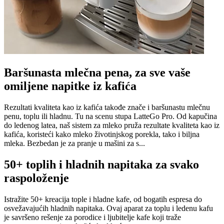
Baršunasta mlečna pena, za sve vaše
omiljene napitke iz kafića
Rezultati kvaliteta kao iz kafića takođe znače i baršunastu mlečnu
penu, toplu ili hladnu. Tu na scenu stupa LatteGo Pro. Od kapučina
do ledenog latea, naš sistem za mleko pruža rezultate kvaliteta kao iz
kafića, koristeći kako mleko životinjskog porekla, tako i biljna
mleka. Bezbedan je za pranje u mašini za s...
50+ toplih i hladnih napitaka za svako
raspoloženje
Istražite 50+ kreacija tople i hladne kafe, od bogatih espresa do
osvežavajućih hladnih napitaka. Ovaj aparat za toplu i ledenu kafu
je savršeno rešenje za porodice i ljubitelje kafe koji traže