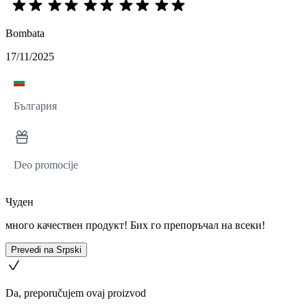
Bombata
17/11/2025
България
Deo promocije
Чуден
много качествен продукт! Бих го препоръчал на всеки!
Prevedi na Srpski
Da, preporučujem ovaj proizvod