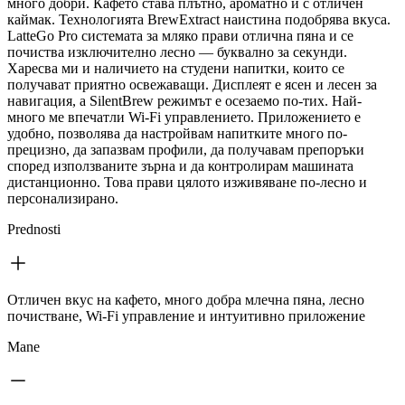
много добри. Кафето става плътно, ароматно и с отличен
каймак. Технологията BrewExtract наистина подобрява вкуса.
LatteGo Pro системата за мляко прави отлична пяна и се
почиства изключително лесно — буквално за секунди.
Харесва ми и наличието на студени напитки, които се
получават приятно освежаващи. Дисплеят е ясен и лесен за
навигация, а SilentBrew режимът е осезаемо по-тих. Най-
много ме впечатли Wi-Fi управлението. Приложението е
удобно, позволява да настройвам напитките много по-
прецизно, да запазвам профили, да получавам препоръки
според използваните зърна и да контролирам машината
дистанционно. Това прави цялото изживяване по-лесно и
персонализирано.
Prednosti
Отличен вкус на кафето, много добра млечна пяна, лесно
почистване, Wi-Fi управление и интуитивно приложение
Mane