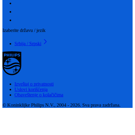
Izaberite državu / jezik
Srbija / Srpski
Izveštaj o privatnosti
Uslovi korišćenja
Obaveštenje o kolačičima
© Koninklijke Philips N.V., 2004 - 2026. Sva prava zadržana.