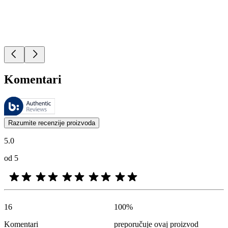
Komentari
Ovim recenzijama upravlja Bazaarvoice i one su u skladu sa Bazaarvoic
Mišljenja kupaca u obliku ocena proizvoda i zvezdica korisna su za 
Razumite recenzije proizvoda
5.0
od 5
16
100
%
Komentari
preporučuje ovaj proizvod