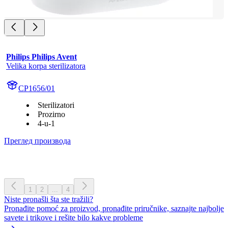
Philips Philips Avent
Velika korpa sterilizatora
CP1656/01
Sterilizatori
Prozirno
4-u-1
Преглед производа
1
2
...
4
Niste pronašli šta ste tražili?
Pronađite pomoć za proizvod, pronađite priručnike, saznajte najbolje
savete i trikove i rešite bilo kakve probleme