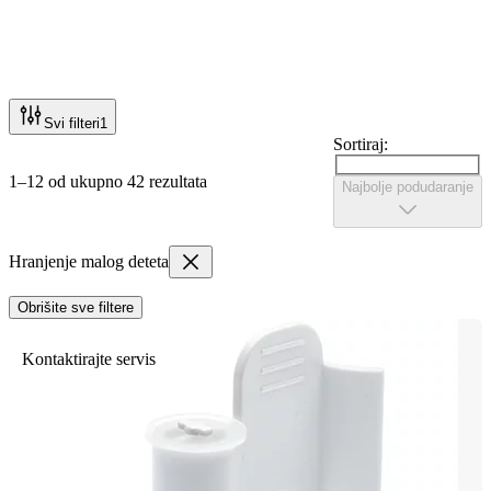
Svi filteri
1
Sortiraj:
1–12 od ukupno 42 rezultata
Najbolje podudaranje
Hranjenje malog deteta
Obrišite sve filtere
Kontaktirajte servis