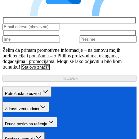
Želim da primam promotivne informacije – na osnovu mojih
preferencija i ponašanja – o Philips proizvodima, uslugama,
događajima i promocijama. Mogu se lako odjaviti u bilo kom
trenutku!
Šta ovo znači?
Пошаљи
Potrošački proizvodi
Zdravstveni radnici
Druga poslovna rešenja