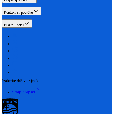
Pogledaj ponudu
Kontakt za podršku
Budite u toku
Izaberite državu / jezik
Srbija / Srpski