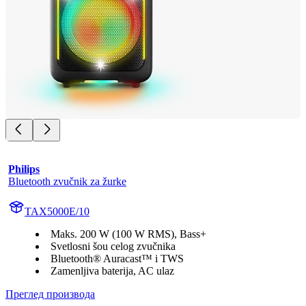
Philips
Bluetooth zvučnik za žurke
TAX5000E/10
Maks. 200 W (100 W RMS), Bass+
Svetlosni šou celog zvučnika
Bluetooth® Auracast™ i TWS
Zamenljiva baterija, AC ulaz
Преглед производа