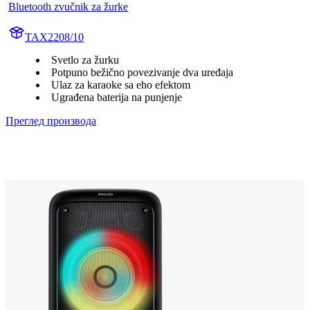
Bluetooth zvučnik za žurke
TAX2208/10
Svetlo za žurku
Potpuno bežično povezivanje dva uređaja
Ulaz za karaoke sa eho efektom
Ugrađena baterija na punjenje
Преглед производа