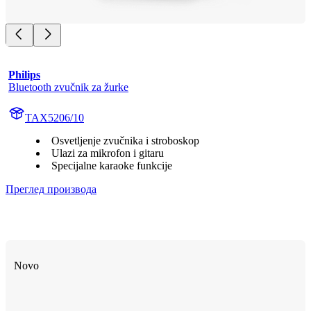
Philips
Bluetooth zvučnik za žurke
TAX5206/10
Osvetljenje zvučnika i stroboskop
Ulazi za mikrofon i gitaru
Specijalne karaoke funkcije
Преглед производа
Novo