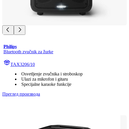
Philips
Bluetooth zvučnik za žurke
TAX3206/10
Osvetljenje zvučnika i stroboskop
Ulazi za mikrofon i gitaru
Specijalne karaoke funkcije
Преглед производа