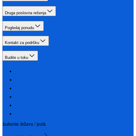
Druga poslovna rešenja
Pogledaj ponudu
Kontakt za podršku
Budite u toku
Izaberite državu / jezik