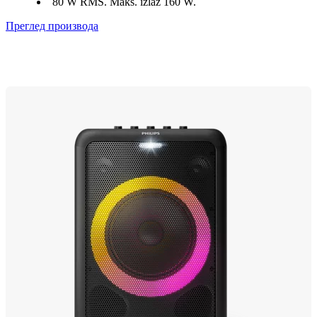
80 W RMS. Maks. izlaz 160 W.
Преглед производа