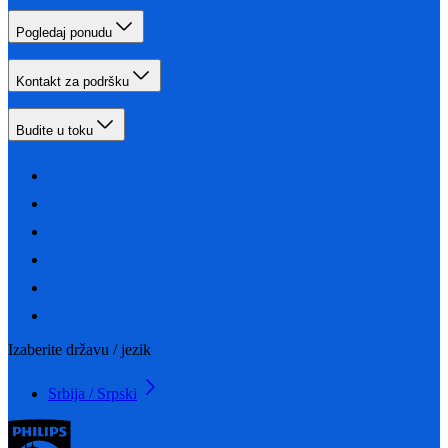
Pogledaj ponudu
Kontakt za podršku
Budite u toku
Izaberite državu / jezik
Srbija / Srpski