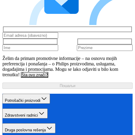
Želim da primam promotivne informacije – na osnovu mojih
preferencija i ponašanja – o Philips proizvodima, uslugama,
događajima i promocijama. Mogu se lako odjaviti u bilo kom
trenutku!
Šta ovo znači?
Пошаљи
Potrošački proizvodi
Zdravstveni radnici
Druga poslovna rešenja