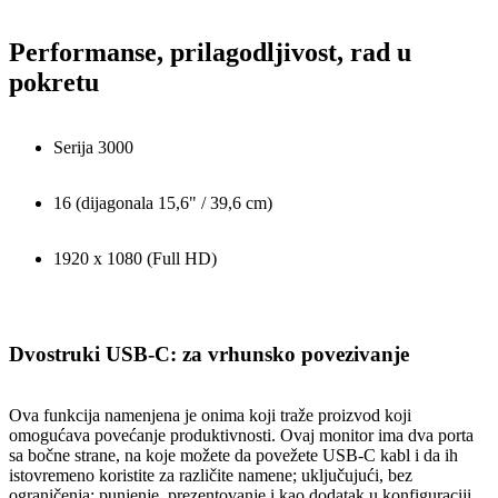
Performanse, prilagodljivost, rad u
pokretu
Serija 3000
16 (dijagonala 15,6" / 39,6 cm)
1920 x 1080 (Full HD)
Dvostruki USB-C: za vrhunsko povezivanje
Ova funkcija namenjena je onima koji traže proizvod koji
omogućava povećanje produktivnosti. Ovaj monitor ima dva porta
sa bočne strane, na koje možete da povežete USB-C kabl i da ih
istovremeno koristite za različite namene; uključujući, bez
ograničenja: punjenje, prezentovanje i kao dodatak u konfiguraciji