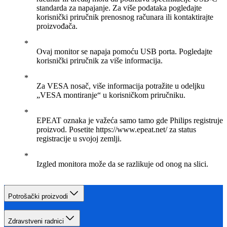
standarda za napajanje. Za više podataka pogledajte
korisnički priručnik prenosnog računara ili kontaktirajte
proizvođača.
Ovaj monitor se napaja pomoću USB porta. Pogledajte
korisnički priručnik za više informacija.
Za VESA nosač, više informacija potražite u odeljku
„VESA montiranje“ u korisničkom priručniku.
EPEAT oznaka je važeća samo tamo gde Philips registruje
proizvod. Posetite https://www.epeat.net/ za status
registracije u svojoj zemlji.
Izgled monitora može da se razlikuje od onog na slici.
Potrošački proizvodi
Zdravstveni radnici