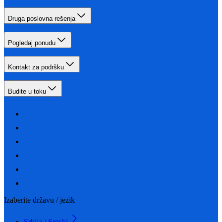
Druga poslovna rešenja
Pogledaj ponudu
Kontakt za podršku
Budite u toku
Izaberite državu / jezik
Srbija / Srpski