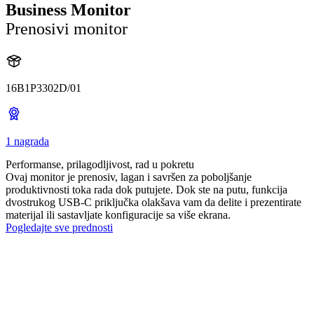
Business Monitor
Prenosivi monitor
16B1P3302D/01
1 nagrada
Performanse, prilagodljivost, rad u pokretu
Ovaj monitor je prenosiv, lagan i savršen za poboljšanje
produktivnosti toka rada dok putujete. Dok ste na putu, funkcija
dvostrukog USB-C priključka olakšava vam da delite i prezentirate
materijal ili sastavljate konfiguracije sa više ekrana.
Pogledajte sve prednosti