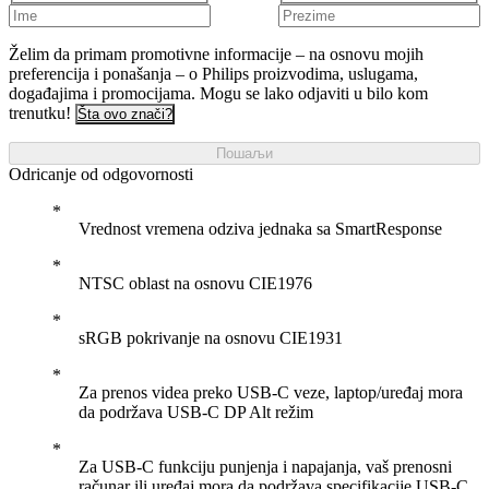
Želim da primam promotivne informacije – na osnovu mojih
preferencija i ponašanja – o Philips proizvodima, uslugama,
događajima i promocijama. Mogu se lako odjaviti u bilo kom
trenutku!
Šta ovo znači?
Пошаљи
Odricanje od odgovornosti
Vrednost vremena odziva jednaka sa SmartResponse
NTSC oblast na osnovu CIE1976
sRGB pokrivanje na osnovu CIE1931
Za prenos videa preko USB-C veze, laptop/uređaj mora
da podržava USB-C DP Alt režim
Za USB-C funkciju punjenja i napajanja, vaš prenosni
računar ili uređaj mora da podržava specifikacije USB-C