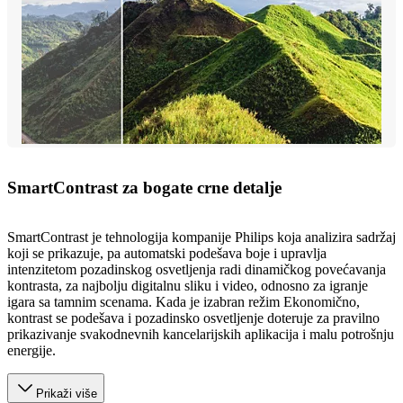
SmartContrast za bogate crne detalje
SmartContrast je tehnologija kompanije Philips koja analizira sadržaj
koji se prikazuje, pa automatski podešava boje i upravlja
intenzitetom pozadinskog osvetljenja radi dinamičkog povećavanja
kontrasta, za najbolju digitalnu sliku i video, odnosno za igranje
igara sa tamnim scenama. Kada je izabran režim Ekonomično,
kontrast se podešava i pozadinsko osvetljenje doteruje za pravilno
prikazivanje svakodnevnih kancelarijskih aplikacija i malu potrošnju
energije.
Prikaži više