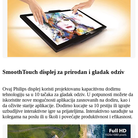
SmoothTouch displej za prirodan i gladak odziv
Ovaj Philips displej koristi projektovanu kapacitivnu dodirnu
tehnologiju sa u 10 tačaka za gladak odziv. U potpunosti možete da
iskoristite nove mogućnosti aplikacija zasnovanih na dodiru, kao i
da oživite starije aplikacije. Dodirno kucajte sa 10 prstiju ili igrajte
uzbudljive interaktivne igre sa prijateljima. Interaktivno sarađujte sa
kolegama na poslu ili u školi i povećajte produktivnost i efikasnost.