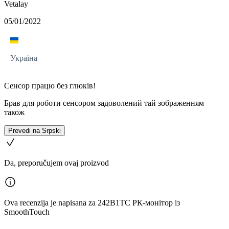
Vetalay
05/01/2022
Україна
Сенсор працю без глюків!
Брав для роботи сенсором задоволений тай зображенням
також
Prevedi na Srpski
Da, preporučujem ovaj proizvod
Ova recenzija je napisana za 242B1TC РК-монітор із
SmoothTouch