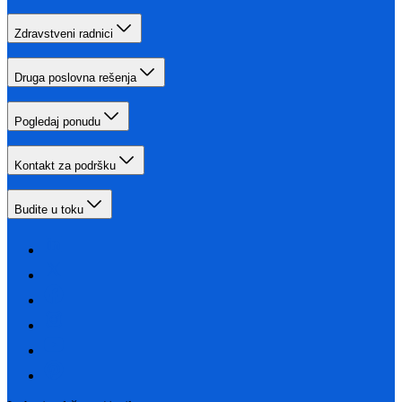
Zdravstveni radnici
Druga poslovna rešenja
Pogledaj ponudu
Kontakt za podršku
Budite u toku