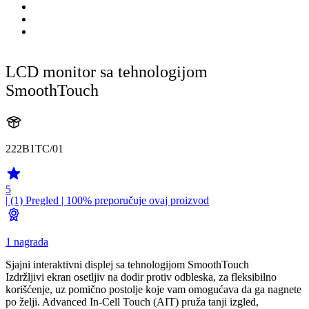
LCD monitor sa tehnologijom
SmoothTouch
222B1TC/01
5
| (1)
Pregled
| 100% preporučuje ovaj proizvod
1 nagrada
Sjajni interaktivni displej sa tehnologijom SmoothTouch
Izdržljivi ekran osetljiv na dodir protiv odbleska, za fleksibilno
korišćenje, uz pomično postolje koje vam omogućava da ga nagnete
po želji. Advanced In-Cell Touch (AIT) pruža tanji izgled,