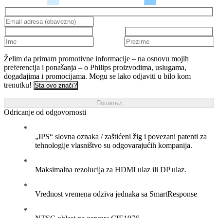
Želim da primam promotivne informacije – na osnovu mojih
preferencija i ponašanja – o Philips proizvodima, uslugama,
događajima i promocijama. Mogu se lako odjaviti u bilo kom
trenutku!
Šta ovo znači?
Пошаљи
Odricanje od odgovornosti
„IPS“ slovna oznaka / zaštićeni žig i povezani patenti za
tehnologije vlasništvo su odgovarajućih kompanija.
Maksimalna rezolucija za HDMI ulaz ili DP ulaz.
Vrednost vremena odziva jednaka sa SmartResponse