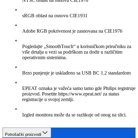
NTSC oblast na osnovu CIE1976
sRGB oblast na osnovu CIE1931
Adobe RGB pokrivenost je zasnovana na CIE1976
Pogledajte „SmoothTouch“ u korisničkom priručniku za
više detalja u vezi sa podrškom za dodir u različitim
operativnim sistemima.
Brzo punjenje je usklađeno sa USB BC 1.2 standardom
EPEAT oznaka je važeća samo tamo gde Philips registruje
proizvod. Posetite https://www.epeat.net/ za status
registracije u svojoj zemlji.
Izgled monitora može da se razlikuje od onog na slici.
Potrošački proizvodi