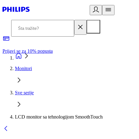
Prijavi se za 10% popusta
P
Monitori
Sve serije
LCD monitor sa tehnologijom SmoothTouch