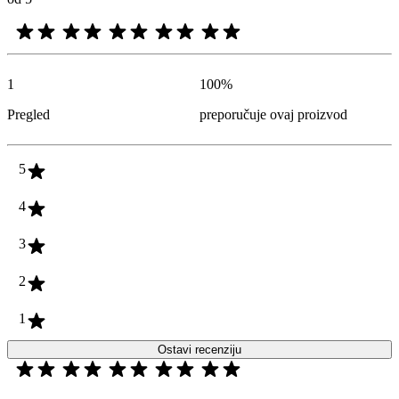
1
100
%
Pregled
preporučuje ovaj proizvod
5
4
3
2
1
Ostavi recenziju