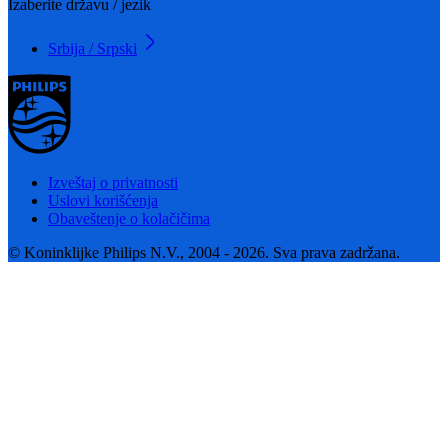
Izaberite državu / jezik
Srbija / Srpski
Izveštaj o privatnosti
Uslovi korišćenja
Obaveštenje o kolačičima
© Koninklijke Philips N.V., 2004 - 2026. Sva prava zadržana.