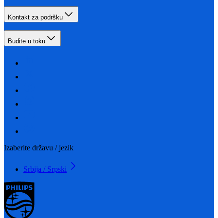
Kontakt za podršku
Budite u toku
Izaberite državu / jezik
Srbija / Srpski