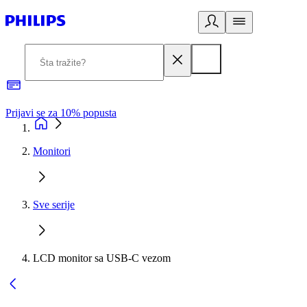
Prijavi se za 10% popusta
P
Monitori
Sve serije
LCD monitor sa USB-C vezom