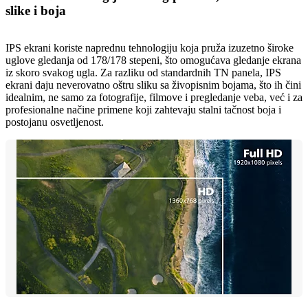
slike i boja
IPS ekrani koriste naprednu tehnologiju koja pruža izuzetno široke
uglove gledanja od 178/178 stepeni, što omogućava gledanje ekrana
iz skoro svakog ugla. Za razliku od standardnih TN panela, IPS
ekrani daju neverovatno oštru sliku sa živopisnim bojama, što ih čini
idealnim, ne samo za fotografije, filmove i pregledanje veba, već i za
profesionalne načine primene koji zahtevaju stalni tačnost boja i
postojanu osvetljenost.