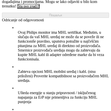
događajima i promocijama. Mogu se lako odjaviti u bilo kom
trenutku!
Šta ovo znači?
Пошаљи
Odricanje od odgovornosti
Ovaj Philips monitor ima MHL sertifikat. Međutim, u
slučaju da vaš MHL uređaj ne može da se poveže ili ne
funkcioniše pravilno, uputstva potražite u najčešćim
pitanjima za MHL uređaj ili direktno od proizvođača.
Smernice proizvođača uređaja mogu da zahtevaju da
kupite MHL kabl ili adapter određene marke da bi veza
funkcionisala.
Zahteva opcioni MHL mobilni uređaj i kabl. (nisu
priloženi) Proverite kompatibilnost sa proizvođačem MHL
uređaja.
Ušteda energije u stanju pripravnosti / isključenog
napajanja za ErP nije primenljiva za funkciju MHL
punjenja