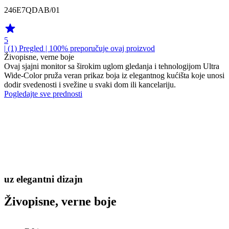
246E7QDAB/01
5
| (1)
Pregled
| 100% preporučuje ovaj proizvod
Živopisne, verne boje
Ovaj sjajni monitor sa širokim uglom gledanja i tehnologijom Ultra
Wide-Color pruža veran prikaz boja iz elegantnog kućišta koje unosi
dodir svedenosti i svežine u svaki dom ili kancelariju.
Pogledajte sve prednosti
uz elegantni dizajn
Živopisne, verne boje