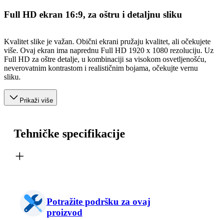
Full HD ekran 16:9, za oštru i detaljnu sliku
Kvalitet slike je važan. Obični ekrani pružaju kvalitet, ali očekujete
više. Ovaj ekran ima naprednu Full HD 1920 x 1080 rezoluciju. Uz
Full HD za oštre detalje, u kombinaciji sa visokom osvetljenošću,
neverovatnim kontrastom i realističnim bojama, očekujte vernu
sliku.
Prikaži više
Tehničke specifikacije
Potražite podršku za ovaj
proizvod