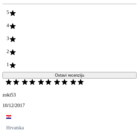
5
4
3
2
1
Ostavi recenziju
zoki53
10/12/2017
Hrvatska