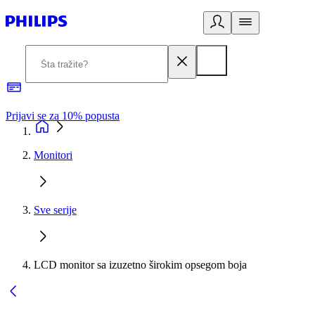
Prijavi se za 10% popusta
P
Monitori
Sve serije
LCD monitor sa izuzetno širokim opsegom boja