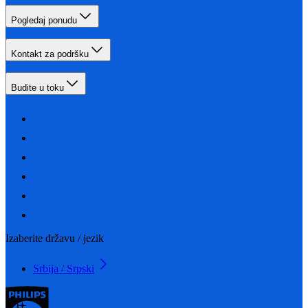
Pogledaj ponudu
Kontakt za podršku
Budite u toku
Izaberite državu / jezik
Srbija / Srpski