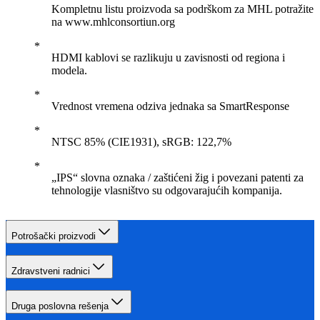
Kompletnu listu proizvoda sa podrškom za MHL potražite
na www.mhlconsortiun.org
HDMI kablovi se razlikuju u zavisnosti od regiona i
modela.
Vrednost vremena odziva jednaka sa SmartResponse
NTSC 85% (CIE1931), sRGB: 122,7%
„IPS“ slovna oznaka / zaštićeni žig i povezani patenti za
tehnologije vlasništvo su odgovarajućih kompanija.
Potrošački proizvodi
Zdravstveni radnici
Druga poslovna rešenja