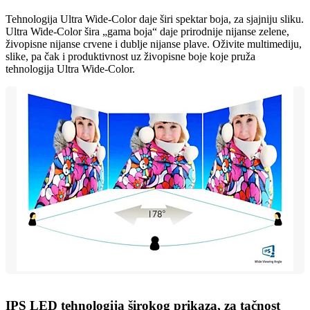
Tehnologija Ultra Wide-Color daje širi spektar boja, za sjajniju sliku.
Ultra Wide-Color šira „gama boja“ daje prirodnije nijanse zelene,
živopisne nijanse crvene i dublje nijanse plave. Oživite multimediju,
slike, pa čak i produktivnost uz živopisne boje koje pruža
tehnologija Ultra Wide-Color.
IPS LED tehnologija širokog prikaza, za tačnost