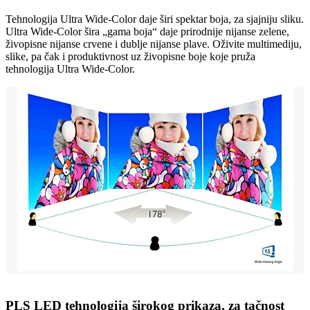
Tehnologija Ultra Wide-Color daje širi spektar boja, za sjajniju sliku.
Ultra Wide-Color šira „gama boja“ daje prirodnije nijanse zelene,
živopisne nijanse crvene i dublje nijanse plave. Oživite multimediju,
slike, pa čak i produktivnost uz živopisne boje koje pruža
tehnologija Ultra Wide-Color.
PLS LED tehnologija širokog prikaza, za tačnost