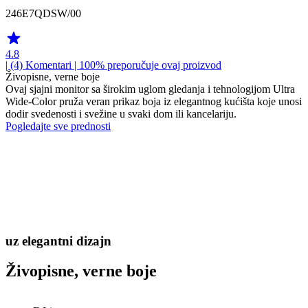
246E7QDSW/00
4.8
| (4)
Komentari
| 100% preporučuje ovaj proizvod
Živopisne, verne boje
Ovaj sjajni monitor sa širokim uglom gledanja i tehnologijom Ultra
Wide-Color pruža veran prikaz boja iz elegantnog kućišta koje unosi
dodir svedenosti i svežine u svaki dom ili kancelariju.
Pogledajte sve prednosti
uz elegantni dizajn
Živopisne, verne boje