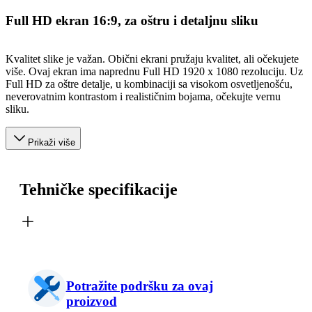
Full HD ekran 16:9, za oštru i detaljnu sliku
Kvalitet slike je važan. Obični ekrani pružaju kvalitet, ali očekujete
više. Ovaj ekran ima naprednu Full HD 1920 x 1080 rezoluciju. Uz
Full HD za oštre detalje, u kombinaciji sa visokom osvetljenošću,
neverovatnim kontrastom i realističnim bojama, očekujte vernu
sliku.
Prikaži više
Tehničke specifikacije
Potražite podršku za ovaj
proizvod