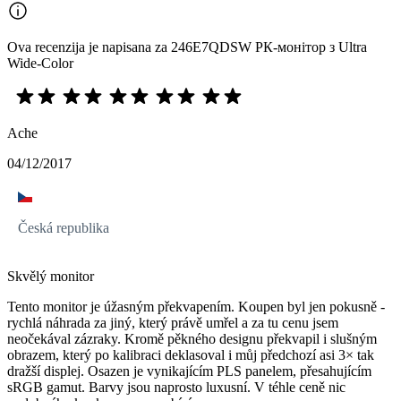
Ova recenzija je napisana za 246E7QDSW РК-монітор з Ultra
Wide-Color
Ache
04/12/2017
Česká republika
Skvělý monitor
Tento monitor je úžasným překvapením. Koupen byl jen pokusně -
rychlá náhrada za jiný, který právě umřel a za tu cenu jsem
neočekával zázraky. Kromě pěkného designu překvapil i slušným
obrazem, který po kalibraci deklasoval i můj předchozí asi 3× tak
dražší displej. Osazen je vynikajícím PLS panelem, přesahujícím
sRGB gamut. Barvy jsou naprosto luxusní. V téhle ceně nic