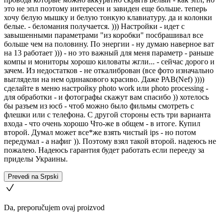
это не эпл поэтому интересен и завиден еще больше. теперь
хочу белую мышку и белую тонкую клавиатуру. да и колонки
белые. - беломания получается. ))) Настройки - идет с
завышенными параметрами "из коробки" посбрашивал все
больше чем на половину. По энергии - ну думаю наверное ват
на 13 работает ))) - но это важный для меня параметр - раньше
компы и мониторы хорошо киловаты жгли... - сейчас дорого и
зачем. Из недостатков - не откалиброван (все фото изначально
выглядели на нем одинакового красиво. Даже РАВ(Nef) ))))
сделайте в меню настройку photo work или photo processing -
для обработки - и фотографы скажут вам спасибо )) хотелось
бы разъем из юсб - чтоб можно было фильмы смотреть с
флешки или с телефона. С другой стороны есть три варианта
входа - что очень хорошо Что-же в общем - в итоге. Купил
второй. Думал может все*же взять чистый ips - но потом
передумал - а нафиг )). Поэтому взял такой второй. надеюсь не
пожалею. Надеюсь гарантия будет работать если перееду за
приделы Украины.
Prevedi na Srpski
Da, preporučujem ovaj proizvod