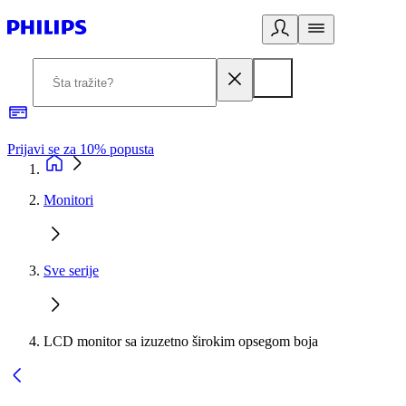
Prijavi se za 10% popusta
P
Monitori
Sve serije
LCD monitor sa izuzetno širokim opsegom boja