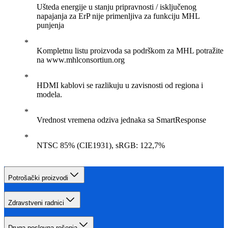
Ušteda energije u stanju pripravnosti / isključenog
napajanja za ErP nije primenljiva za funkciju MHL
punjenja
Kompletnu listu proizvoda sa podrškom za MHL potražite
na www.mhlconsortiun.org
HDMI kablovi se razlikuju u zavisnosti od regiona i
modela.
Vrednost vremena odziva jednaka sa SmartResponse
NTSC 85% (CIE1931), sRGB: 122,7%
Potrošački proizvodi
Zdravstveni radnici
Druga poslovna rešenja