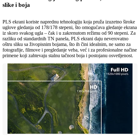
slike i boja
PLS ekrani koriste naprednu tehnologiju koja pruža izuzetno široke
uglove gledanja od 178/178 stepeni, što omogućava gledanje ekrana
iz skoro svakog ugla – čak i u zakrenutom režimu od 90 stepeni. Za
razliku od standardnih TN panela, PLS ekrani daju neverovatno
oštru sliku sa živopisnim bojama, što ih čini idealnim, ne samo za
fotografije, filmove i pregledanje veba, već i za profesionalne načine
primene koji zahtevaju stalnu tačnost boja i postojanu osvetljenost.