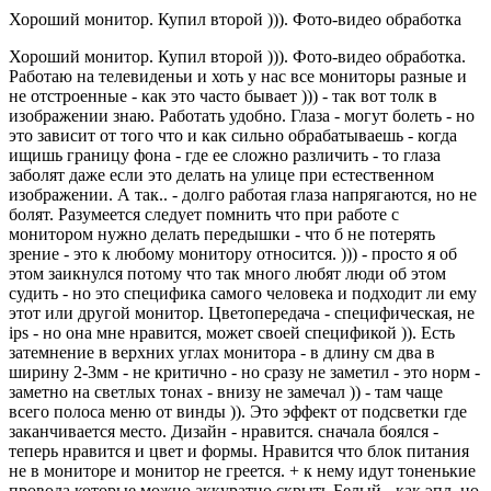
Хороший монитор. Купил второй ))). Фото-видео обработка
Хороший монитор. Купил второй ))). Фото-видео обработка.
Работаю на телевиденьи и хоть у нас все мониторы разные и
не отстроенные - как это часто бывает ))) - так вот толк в
изображении знаю. Работать удобно. Глаза - могут болеть - но
это зависит от того что и как сильно обрабатываешь - когда
ищишь границу фона - где ее сложно различить - то глаза
заболят даже если это делать на улице при естественном
изображении. А так.. - долго работая глаза напрягаются, но не
болят. Разумеется следует помнить что при работе с
монитором нужно делать передышки - что б не потерять
зрение - это к любому монитору относится. ))) - просто я об
этом заикнулся потому что так много любят люди об этом
судить - но это специфика самого человека и подходит ли ему
этот или другой монитор. Цветопередача - специфическая, не
ips - но она мне нравится, может своей спецификой )). Есть
затемнение в верхних углах монитора - в длину см два в
ширину 2-3мм - не критично - но сразу не заметил - это норм -
заметно на светлых тонах - внизу не замечал )) - там чаще
всего полоса меню от винды )). Это эффект от подсветки где
заканчивается место. Дизайн - нравится. сначала боялся -
теперь нравится и цвет и формы. Нравится что блок питания
не в мониторе и монитор не греется. + к нему идут тоненькие
провода которые можно аккуратно скрыть Белый - как эпл, но