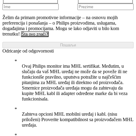
Želim da primam promotivne informacije – na osnovu mojih
preferencija i ponašanja – o Philips proizvodima, uslugama,
događajima i promocijama. Mogu se lako odjaviti u bilo kom
trenutku!
Šta ovo znači?
Пошаљи
Odricanje od odgovornosti
Ovaj Philips monitor ima MHL sertifikat. Međutim, u
slučaju da vaš MHL uređaj ne može da se poveže ili ne
funkcioniše pravilno, uputstva potražite u najčešćim
pitanjima za MHL uređaj ili direktno od proizvođača.
Smernice proizvođača uređaja mogu da zahtevaju da
kupite MHL kabl ili adapter određene marke da bi veza
funkcionisala.
Zahteva opcioni MHL mobilni uređaj i kabl. (nisu
priloženi) Proverite kompatibilnost sa proizvođačem MHL
uređaja.