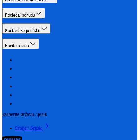
Pogledaj ponudu
Kontakt za podršku
Budite u toku
Izaberite državu / jezik
Srbija / Srpski