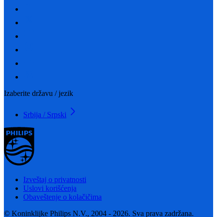
Izaberite državu / jezik
Srbija / Srpski
Izveštaj o privatnosti
Uslovi korišćenja
Obaveštenje o kolačičima
© Koninklijke Philips N.V., 2004 - 2026. Sva prava zadržana.