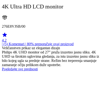
4K Ultra HD LCD monitor
276E8VJSB/00
4.2
| (5)
Komentari
| 80% preporučuje ovaj proizvod
Veličanstven prikaz uz elegantan dizajn
Philips 4K UHD monitor od 27” pruža izuzetno jasnu sliku. 4K
UHD sa širokim uglovima gledanja, za istu izuzetno jasnu sliku iz
bilo kojeg ugla sa prednje strane. Režim bez treperenja smanjuje
zamaranje očiju prilikom duže upotrebe.
Pogledajte sve prednosti