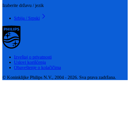
Izaberite državu / jezik
Srbija / Srpski
Izveštaj o privatnosti
Uslovi korišćenja
Obaveštenje o kolačičima
© Koninklijke Philips N.V., 2004 - 2026. Sva prava zadržana.