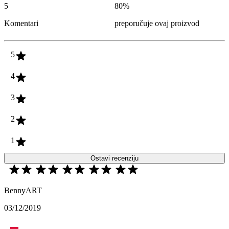
5
80
%
Komentari
preporučuje ovaj proizvod
5
4
3
2
1
Ostavi recenziju
BennyART
03/12/2019