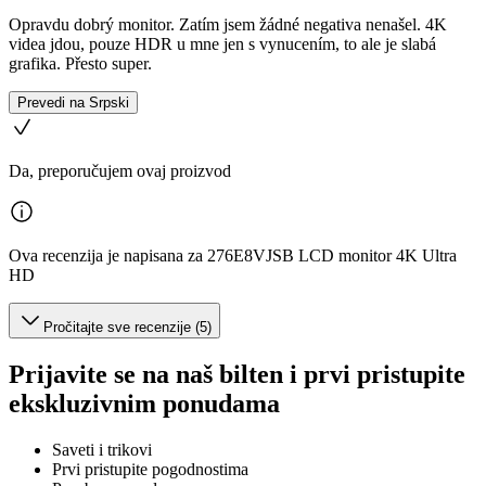
Opravdu dobrý monitor. Zatím jsem žádné negativa nenašel. 4K
videa jdou, pouze HDR u mne jen s vynucením, to ale je slabá
grafika. Přesto super.
Prevedi na Srpski
Da, preporučujem ovaj proizvod
Ova recenzija je napisana za 276E8VJSB LCD monitor 4K Ultra
HD
Pročitajte sve recenzije (5)
Prijavite se na naš bilten i prvi pristupite
ekskluzivnim ponudama
Saveti i trikovi
Prvi pristupite pogodnostima