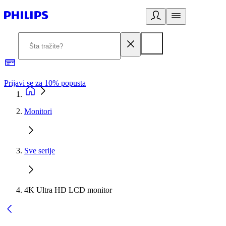
Prijavi se za 10% popusta
P
Monitori
Sve serije
4K Ultra HD LCD monitor