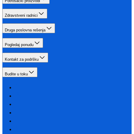
Potrošački proizvodi
Zdravstveni radnici
Druga poslovna rešenja
Pogledaj ponudu
Kontakt za podršku
Budite u toku