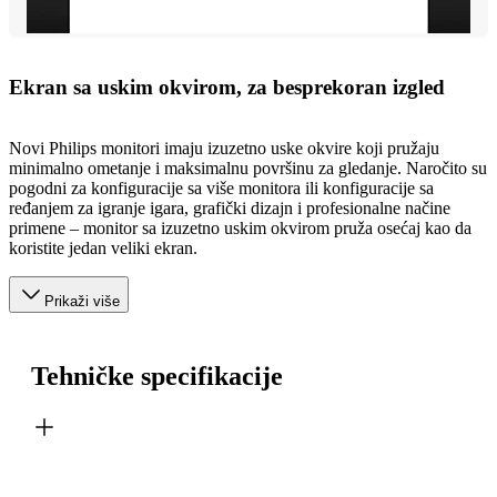
Ekran sa uskim okvirom, za besprekoran izgled
Novi Philips monitori imaju izuzetno uske okvire koji pružaju
minimalno ometanje i maksimalnu površinu za gledanje. Naročito su
pogodni za konfiguracije sa više monitora ili konfiguracije sa
ređanjem za igranje igara, grafički dizajn i profesionalne načine
primene – monitor sa izuzetno uskim okvirom pruža osećaj kao da
koristite jedan veliki ekran.
Prikaži više
Tehničke specifikacije