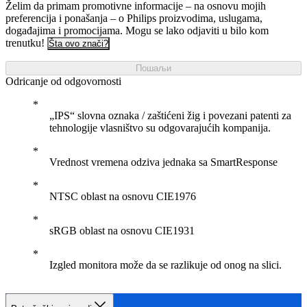
Želim da primam promotivne informacije – na osnovu mojih
preferencija i ponašanja – o Philips proizvodima, uslugama,
događajima i promocijama. Mogu se lako odjaviti u bilo kom
trenutku!
Šta ovo znači?
Пошаљи
Odricanje od odgovornosti
„IPS“ slovna oznaka / zaštićeni žig i povezani patenti za
tehnologije vlasništvo su odgovarajućih kompanija.
Vrednost vremena odziva jednaka sa SmartResponse
NTSC oblast na osnovu CIE1976
sRGB oblast na osnovu CIE1931
Izgled monitora može da se razlikuje od onog na slici.