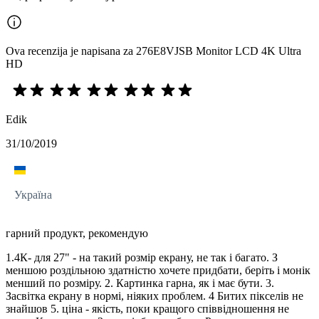
Ova recenzija je napisana za 276E8VJSB Monitor LCD 4K Ultra
HD
Edik
31/10/2019
Україна
гарний продукт, рекомендую
1.4К- для 27" - на такий розмір екрану, не так і багато. З
меншою роздільною здатністю хочете придбати, беріть і монік
менший по розміру. 2. Картинка гарна, як і має бути. 3.
Засвітка екрану в нормі, ніяких проблем. 4 Битих пікселів не
знайшов 5. ціна - якість, поки кращого співвідношення не