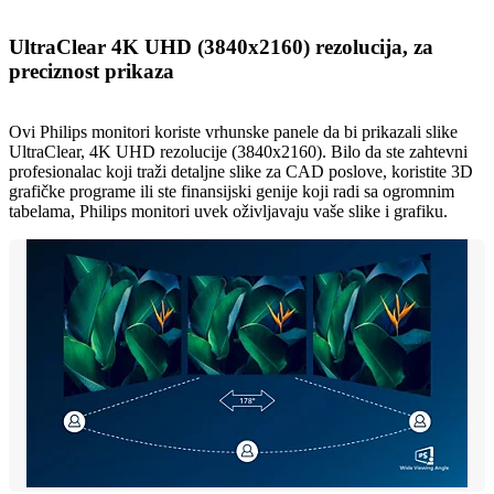
UltraClear 4K UHD (3840x2160) rezolucija, za
preciznost prikaza
Ovi Philips monitori koriste vrhunske panele da bi prikazali slike
UltraClear, 4K UHD rezolucije (3840x2160). Bilo da ste zahtevni
profesionalac koji traži detaljne slike za CAD poslove, koristite 3D
grafičke programe ili ste finansijski genije koji radi sa ogromnim
tabelama, Philips monitori uvek oživljavaju vaše slike i grafiku.