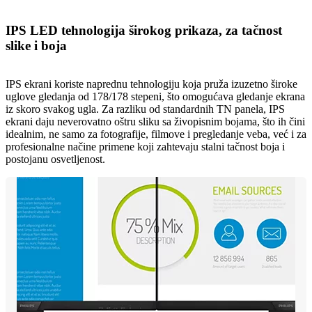
IPS LED tehnologija širokog prikaza, za tačnost
slike i boja
IPS ekrani koriste naprednu tehnologiju koja pruža izuzetno široke
uglove gledanja od 178/178 stepeni, što omogućava gledanje ekrana
iz skoro svakog ugla. Za razliku od standardnih TN panela, IPS
ekrani daju neverovatno oštru sliku sa živopisnim bojama, što ih čini
idealnim, ne samo za fotografije, filmove i pregledanje veba, već i za
profesionalne načine primene koji zahtevaju stalni tačnost boja i
postojanu osvetljenost.