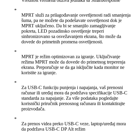
Vrednost vremena odziva jednaka sa SmartResponse
MPRT služi za prilagođavanje osvetljenosti radi smanjenja
šuma, pa ne možete da podešavate osvetljenost dok je
MPRT uključeno. Da bi se smanjilo zamagljivanje
pokreta, LED pozadinsko osvetljenje treperi
sinhronizovano sa osvežavanjem ekrana, što može da
dovede do primetnih promena osvetljenosti.
MPRT je režim optimizovan za igranje. Uključivanje
režima MPRT može da dovede do primetnog treperenja
ekrana. Preporučuje se da ga isključite kada monitor ne
koristite za igranje.
Za USB-C funkciju punjenja i napajanja, vaš prenosni
računar ili uređaj mora da podržava specifikacije USB-C
standarda za napajanje. Za više podataka pogledajte
korisnički priručnik prenosnog računara ili kontaktirajte
proizvođača.
Za prenos videa preko USB-C veze, laptop/uređaj mora
da podržava USB-C DP Alt režim