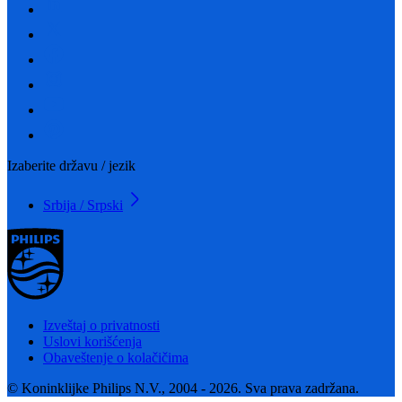
Izaberite državu / jezik
Srbija / Srpski
Izveštaj o privatnosti
Uslovi korišćenja
Obaveštenje o kolačičima
© Koninklijke Philips N.V., 2004 - 2026. Sva prava zadržana.