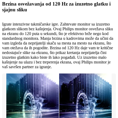
Brzina osvežavanja od 120 Hz za izuzetno glatku i
sjajnu sliku
Igrate intenzivne takmičarske igre. Zahtevate monitor sa izuzetno
glatkom slikom bez kašnjenja. Ovaj Philips monitor osvežava sliku
na ekranu do 120 puta u sekundi, što je efektivno brže nego kod
standardnog monitora. Manja brzina u kadrovima može da učini da
vam izgleda da neprijatelji skaču sa mesta na mesto na ekranu, što
vam otežava da ih pogodite. Brzina od 120 Hz daje vam te kritične
nedostajuće slike na ekranu, što prikaz kretanja neprijatelja čini
izuzetno glatkim kako biste ih lako pogađali. Uz izuzetno malo
kašnjenje na ulazu i bez treperenja ekrana, ovaj Philips monitor je
vaš savršen partner za igranje.