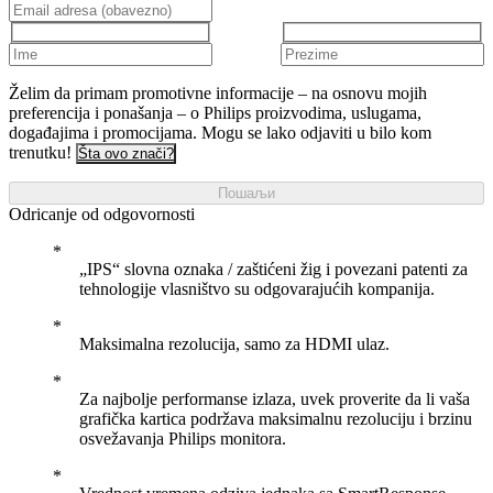
Želim da primam promotivne informacije – na osnovu mojih
preferencija i ponašanja – o Philips proizvodima, uslugama,
događajima i promocijama. Mogu se lako odjaviti u bilo kom
trenutku!
Šta ovo znači?
Пошаљи
Odricanje od odgovornosti
„IPS“ slovna oznaka / zaštićeni žig i povezani patenti za
tehnologije vlasništvo su odgovarajućih kompanija.
Maksimalna rezolucija, samo za HDMI ulaz.
Za najbolje performanse izlaza, uvek proverite da li vaša
grafička kartica podržava maksimalnu rezoluciju i brzinu
osvežavanja Philips monitora.