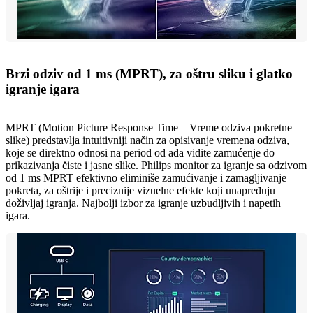
Brzi odziv od 1 ms (MPRT), za oštru sliku i glatko
igranje igara
MPRT (Motion Picture Response Time – Vreme odziva pokretne
slike) predstavlja intuitivniji način za opisivanje vremena odziva,
koje se direktno odnosi na period od ada vidite zamućenje do
prikazivanja čiste i jasne slike. Philips monitor za igranje sa odzivom
od 1 ms MPRT efektivno eliminiše zamućivanje i zamagljivanje
pokreta, za oštrije i preciznije vizuelne efekte koji unapređuju
doživljaj igranja. Najbolji izbor za igranje uzbudljivih i napetih
igara.