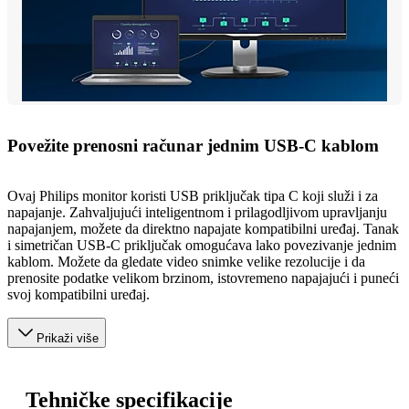
Povežite prenosni računar jednim USB-C kablom
Ovaj Philips monitor koristi USB priključak tipa C koji služi i za
napajanje. Zahvaljujući inteligentnom i prilagodljivom upravljanju
napajanjem, možete da direktno napajate kompatibilni uređaj. Tanak
i simetričan USB-C priključak omogućava lako povezivanje jednim
kablom. Možete da gledate video snimke velike rezolucije i da
prenosite podatke velikom brzinom, istovremeno napajajući i puneći
svoj kompatibilni uređaj.
Prikaži više
Tehničke specifikacije