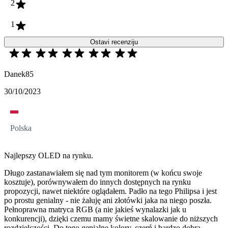
2
1
Ostavi recenziju
Danek85
30/10/2023
Polska
Najlepszy OLED na rynku.
Długo zastanawiałem się nad tym monitorem (w końcu swoje
kosztuje), porównywałem do innych dostępnych na rynku
propozycji, nawet niektóre oglądałem. Padło na tego Philipsa i jest
po prostu genialny - nie żałuję ani złotówki jaka na niego poszła.
Pełnoprawna matryca RGB (a nie jakieś wynalazki jak u
konkurencji), dzięki czemu mamy świetne skalowanie do niższych
rozdzielczości. Do tego genialne kolory, czerń i bardzo dobra