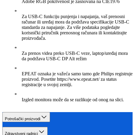
Adobe RGB pokrivenost je zasnovana na CIE1976
Za USB-C funkciju punjenja i napajanja, vaš prenosni
računar ili uređaj mora da podržava specifikacije USB-C
standarda za napajanje. Za više podataka pogledajte
korisnički priručnik prenosnog računara ili kontaktirajte
proizvođača.
Za prenos videa preko USB-C veze, laptop/uređaj mora
da podržava USB-C DP Alt režim
EPEAT oznaka je važeća samo tamo gde Philips registruje
proizvod. Posetite https://www.epeat.net/ za status
registracije u svojoj zemlji.
Izgled monitora može da se razlikuje od onog na slici.
Potrošački proizvodi
Zdravstveni radnici