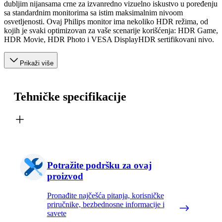
dubljim nijansama crne za izvanredno vizuelno iskustvo u poređenju
sa standardnim monitorima sa istim maksimalnim nivoom
osvetljenosti. Ovaj Philips monitor ima nekoliko HDR režima, od
kojih je svaki optimizovan za vaše scenarije korišćenja: HDR Game,
HDR Movie, HDR Photo i VESA DisplayHDR sertifikovani nivo.
Prikaži više
Tehničke specifikacije
Potražite podršku za ovaj
proizvod
Pronađite najčešća pitanja, korisničke
priručnike, bezbednosne informacije i
savete