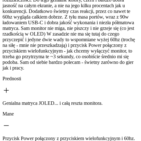
jasność na całym ekranie, a nie na jego kilku procentach jak u
konkurencji. Dodatkowo świetny czas reakcji, przez co nawet te
60hz wygląda całkiem dobrze. Z tyłu masa portów, wraz z 90w
ładowaniem USB-C i dobra jakość wykonania i niezła półmatowa
matryca. Sam monitor nie miga, nie piszczy i nie grzeje się (co jest
rzadkością w OLED) W zasadzie nie ma się tutaj do czego
przyczepić i jedyne dwie wady to wspomniane wyżej 60hz (trochę
na siłę - mnie nie przeszkadzają) i przycisk Power połączony z
przyciskiem wielofunkcyjnym - jak chcemy wyłączyć monitor, to
trzeba go przytrzyma te ~3 sekundy, co osobiście średnio mi się
podoba. Sam od siebie bardzo polecam - świetny zarówno do gier
jak i pracy.
Prednosti
Genialna matryca JOLED... i całą reszta monitora.
Mane
Przycisk Power połączony z przyciskiem wielofunkcyjnym i 60hz.