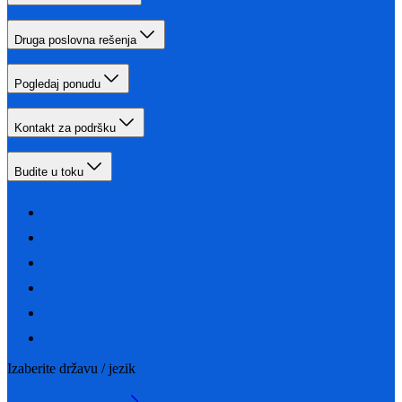
Druga poslovna rešenja
Pogledaj ponudu
Kontakt za podršku
Budite u toku
Izaberite državu / jezik