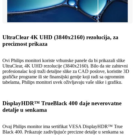
UltraClear 4K UHD (3840x2160) rezolucija, za
preciznost prikaza
Ovi Philips monitori koriste vrhunske panele da bi prikazali slike
UltraClear, 4K UHD rezolucije (3840x2160). Bilo da ste zahtevni
profesionalac koji traži detaljne slike za CAD poslove, koristite 3D
grafičke programe ili ste finansijski genije koji radi sa ogromnim
tabelama, Philips monitori uvek oživljavaju vaše slike i grafiku.
DisplayHDR™ TrueBlack 400 daje neverovatne
detalje u senkama
Ovaj Philips monitor ima sertifikat VESA DisplayHDR™ True
Black 400. Prikazuje zadivljujuće precizne detalje u senkama sa