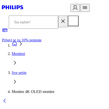
Prijavi se za 10% popusta
P
Monitori
Sve serije
Monitor 4K OLED monitor