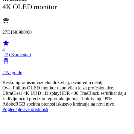
4K OLED monitor
27E1N8900/00
4
| (2)
Komentari
2 Nagrade
Beskompromisan vizuelni doživljaj, izvanredni detalji
Ovaj Philips OLED monitor napravljen je za profesionalce.
UltraClear 4K UHD i DisplayHDR 400 TrueBlack sertifikat daju
zadivljujuću i preciznu reprodukciju boja. Pokrivanje 99%
AdobeRGB spektra prenosi iskustvo kreiranja na novi nivo.
Pogledajte sve prednosti