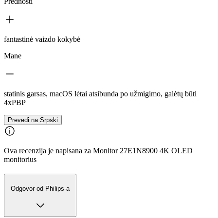
Prednosti
fantastinė vaizdo kokybė
Mane
statinis garsas, macOS lėtai atsibunda po užmigimo, galėtų būti
4xPBP
Prevedi na Srpski
Ova recenzija je napisana za Monitor 27E1N8900 4K OLED
monitorius
Odgovor od Philips-a