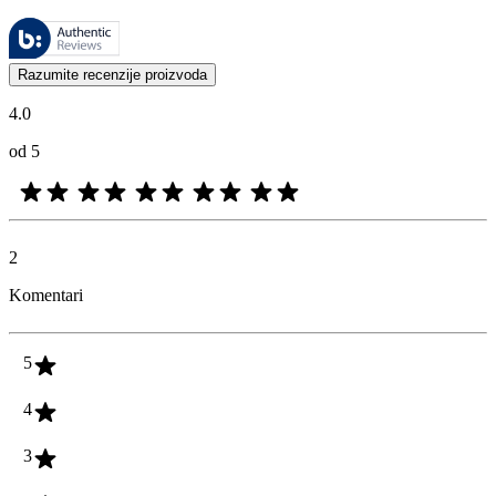
Ovim recenzijama upravlja Bazaarvoice i one su u skladu sa Bazaarvoic
Mišljenja kupaca u obliku ocena proizvoda i zvezdica korisna su za 
Razumite recenzije proizvoda
4.0
od 5
2
Komentari
5
4
3