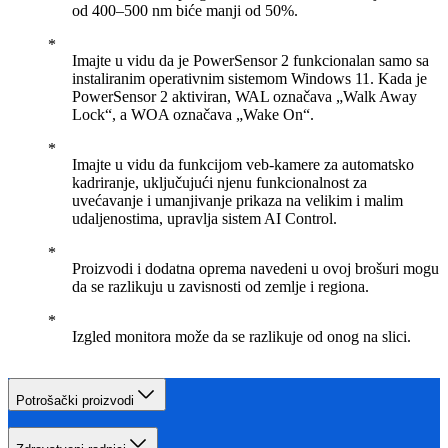
od 400–500 nm biće manji od 50%.
Imajte u vidu da je PowerSensor 2 funkcionalan samo sa
instaliranim operativnim sistemom Windows 11. Kada je
PowerSensor 2 aktiviran, WAL označava „Walk Away
Lock“, a WOA označava „Wake On“.
Imajte u vidu da funkcijom veb-kamere za automatsko
kadriranje, uključujući njenu funkcionalnost za
uvećavanje i umanjivanje prikaza na velikim i malim
udaljenostima, upravlja sistem AI Control.
Proizvodi i dodatna oprema navedeni u ovoj brošuri mogu
da se razlikuju u zavisnosti od zemlje i regiona.
Izgled monitora može da se razlikuje od onog na slici.
Potrošački proizvodi