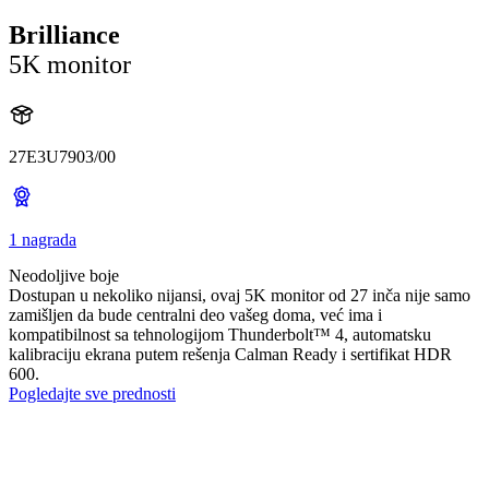
Brilliance
5K monitor
27E3U7903/00
1 nagrada
Neodoljive boje
Dostupan u nekoliko nijansi, ovaj 5K monitor od 27 inča nije samo
zamišljen da bude centralni deo vašeg doma, već ima i
kompatibilnost sa tehnologijom Thunderbolt™ 4, automatsku
kalibraciju ekrana putem rešenja Calman Ready i sertifikat HDR
600.
Pogledajte sve prednosti