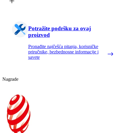
Potražite podršku za ovaj
proizvod
Pronađite najčešća pitanja, korisničke
priručnike, bezbednosne informacije i
savete
Nagrade