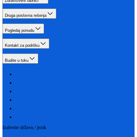
Zdravstveni radnici
Druga poslovna rešenja
Pogledaj ponudu
Kontakt za podršku
Budite u toku
Izaberite državu / jezik