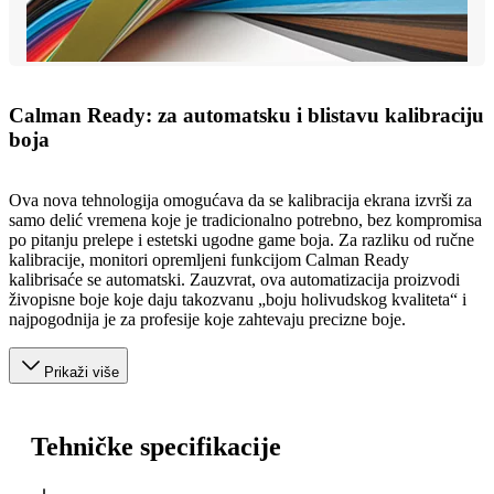
Calman Ready: za automatsku i blistavu kalibraciju
boja
Ova nova tehnologija omogućava da se kalibracija ekrana izvrši za
samo delić vremena koje je tradicionalno potrebno, bez kompromisa
po pitanju prelepe i estetski ugodne game boja. Za razliku od ručne
kalibracije, monitori opremljeni funkcijom Calman Ready
kalibrisaće se automatski. Zauzvrat, ova automatizacija proizvodi
živopisne boje koje daju takozvanu „boju holivudskog kvaliteta“ i
najpogodnija je za profesije koje zahtevaju precizne boje.
Prikaži više
Tehničke specifikacije