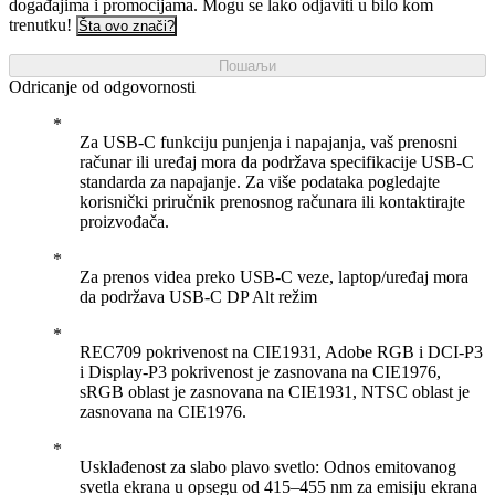
događajima i promocijama. Mogu se lako odjaviti u bilo kom
trenutku!
Šta ovo znači?
Пошаљи
Odricanje od odgovornosti
Za USB-C funkciju punjenja i napajanja, vaš prenosni
računar ili uređaj mora da podržava specifikacije USB-C
standarda za napajanje. Za više podataka pogledajte
korisnički priručnik prenosnog računara ili kontaktirajte
proizvođača.
Za prenos videa preko USB-C veze, laptop/uređaj mora
da podržava USB-C DP Alt režim
REC709 pokrivenost na CIE1931, Adobe RGB i DCI-P3
i Display-P3 pokrivenost je zasnovana na CIE1976,
sRGB oblast je zasnovana na CIE1931, NTSC oblast je
zasnovana na CIE1976.
Usklađenost za slabo plavo svetlo: Odnos emitovanog
svetla ekrana u opsegu od 415–455 nm za emisiju ekrana