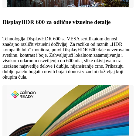
DisplayHDR 600 za odlične vizuelne detalje
Tehnologija DisplayHDR 600 sa VESA sertifikatom donosi
značajno različit vizuelni doživljaj. Za razliku od raznih „HDR
kompatibilnih“ monitora, pravi DisplayHDR 600 daje neverovatnu
svetlinu, kontrast i boje. Zahvaljujući lokalnom zatamnjivanju i
visokom udarnom osvetljenju do 600 nita, slike oživljavaju uz
izražene najsvetlije delove i dublje, nijansiranije crne. Prikazuju
dublju paletu bogatih novih boja i donosi vizuelni doživljaj koji
okupira čula.