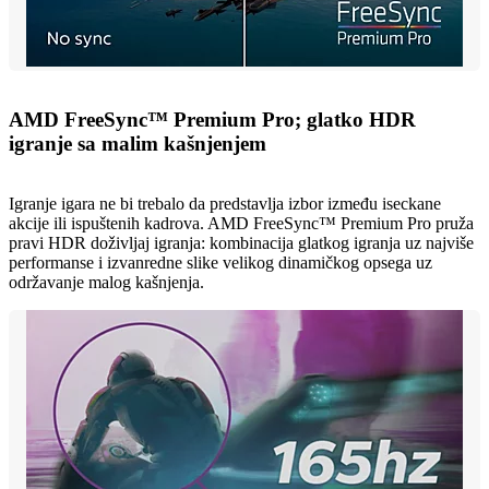
AMD FreeSync™ Premium Pro; glatko HDR
igranje sa malim kašnjenjem
Igranje igara ne bi trebalo da predstavlja izbor između iseckane
akcije ili ispuštenih kadrova. AMD FreeSync™ Premium Pro pruža
pravi HDR doživljaj igranja: kombinacija glatkog igranja uz najviše
performanse i izvanredne slike velikog dinamičkog opsega uz
održavanje malog kašnjenja.