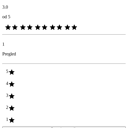
3.0
od 5
1
Pregled
5
4
3
2
1