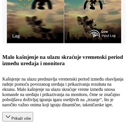
Malo kašnjenje na ulazu skraćuje vremenski period
između uređaja i monitora
Kašnjenje na ulazu predstavlja vremenski period između obavljanja
radnje pomoću povezanog uređaja i prikazivanja rezultata na
ekranu. Malo kašnjenje na ulazu skraćuje vreme između unosa
komande na uređaju i prikazivanja na monitoru, čime se značajno
poboljšava doživljaj igranja igara osetljivih na „trzanje“, što je
naročito važno onima koji igraju dinamične, takmičarske igre.
Prikaži više