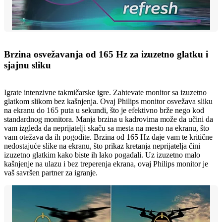
Brzina osvežavanja od 165 Hz za izuzetno glatku i
sjajnu sliku
Igrate intenzivne takmičarske igre. Zahtevate monitor sa izuzetno
glatkom slikom bez kašnjenja. Ovaj Philips monitor osvežava sliku
na ekranu do 165 puta u sekundi, što je efektivno brže nego kod
standardnog monitora. Manja brzina u kadrovima može da učini da
vam izgleda da neprijatelji skaču sa mesta na mesto na ekranu, što
vam otežava da ih pogodite. Brzina od 165 Hz daje vam te kritične
nedostajuće slike na ekranu, što prikaz kretanja neprijatelja čini
izuzetno glatkim kako biste ih lako pogađali. Uz izuzetno malo
kašnjenje na ulazu i bez treperenja ekrana, ovaj Philips monitor je
vaš savršen partner za igranje.