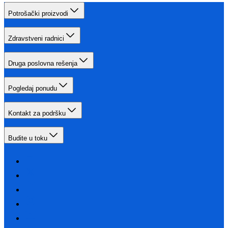
Potrošački proizvodi
Zdravstveni radnici
Druga poslovna rešenja
Pogledaj ponudu
Kontakt za podršku
Budite u toku