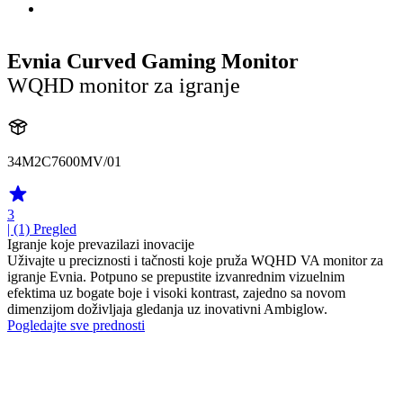
Evnia Curved Gaming Monitor
WQHD monitor za igranje
34M2C7600MV/01
3
| (1)
Pregled
Igranje koje prevazilazi inovacije
Uživajte u preciznosti i tačnosti koje pruža WQHD VA monitor za
igranje Evnia. Potpuno se prepustite izvanrednim vizuelnim
efektima uz bogate boje i visoki kontrast, zajedno sa novom
dimenzijom doživljaja gledanja uz inovativni Ambiglow.
Pogledajte sve prednosti