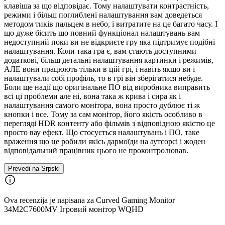
клавіша за що відповідає. Тому налаштувати контрастність,
режими і більш поглиблені налаштування вам доведеться
методом тиків пальцем в небо, і витратите на це багато часу. І
що дуже бісить що повний функціонал налаштувань вам
недоступний поки ви не відкриєте гру яка підтримує подібні
налаштування. Коли така гра є, вам стають доступними
додаткові, більш детальні налаштування картинки і режимів,
АЛЕ вони працюють тільки в цій грі, і навіть якщо ви і
налаштували собі профіль, то в грі він зберігатися небуде.
Боли ще надії що оригінальне ПО від виробника виправить
всі ці проблеми але ні, вона така ж крива і сира як і
налаштування самого монітора, вона просто дублює ті ж
кнопки і все. Тому за сам монітор, його якість особливо в
перегляді HDR контенту або фільмів з відповідною якістю це
просто вау ефект. Що стосується налаштувань і ПО, таке
враження що це робили якісь дармоїди на аутсорсі і жоден
відповідальний працівник цього не проконтролював.
Prevedi na Srpski
Ova recenzija je napisana za Curved Gaming Monitor
34M2C7600MV Ігровий монітор WQHD