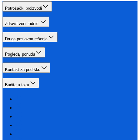
Potrošački proizvodi
Zdravstveni radnici
Druga poslovna rešenja
Pogledaj ponudu
Kontakt za podršku
Budite u toku