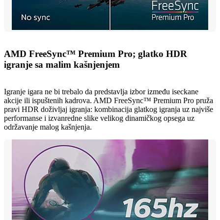
AMD FreeSync™ Premium Pro; glatko HDR
igranje sa malim kašnjenjem
Igranje igara ne bi trebalo da predstavlja izbor između iseckane
akcije ili ispuštenih kadrova. AMD FreeSync™ Premium Pro pruža
pravi HDR doživljaj igranja: kombinacija glatkog igranja uz najviše
performanse i izvanredne slike velikog dinamičkog opsega uz
održavanje malog kašnjenja.