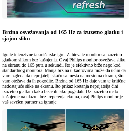
Brzina osvežavanja od 165 Hz za izuzetno glatku i
sjajnu sliku
Igrate intenzivne takmičarske igre. Zahtevate monitor sa izuzetno
glatkom slikom bez kašnjenja. Ovaj Philips monitor osvežava sliku
na ekranu do 165 puta u sekundi, što je efektivno brže nego kod
standardnog monitora. Manja brzina u kadrovima može da učini da
vam izgleda da neprijatelji skaču sa mesta na mesto na ekranu, što
vam otežava da ih pogodite. Brzina od 165 Hz daje vam te kritične
nedostajuće slike na ekranu, što prikaz kretanja neprijatelja čini
izuzetno glatkim kako biste ih lako pogađali. Uz izuzetno malo
kašnjenje na ulazu i bez treperenja ekrana, ovaj Philips monitor je
vaš savršen partner za igranje.