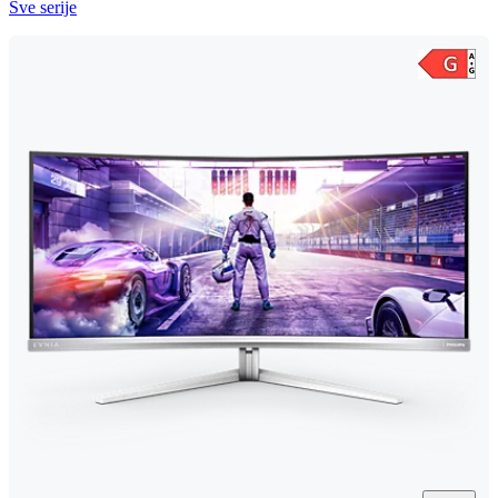
Sve serije