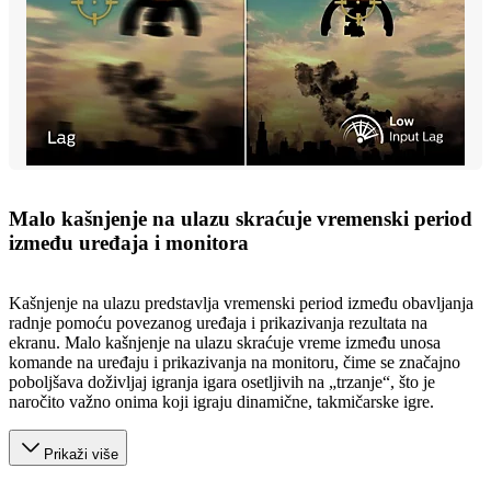
Malo kašnjenje na ulazu skraćuje vremenski period
između uređaja i monitora
Kašnjenje na ulazu predstavlja vremenski period između obavljanja
radnje pomoću povezanog uređaja i prikazivanja rezultata na
ekranu. Malo kašnjenje na ulazu skraćuje vreme između unosa
komande na uređaju i prikazivanja na monitoru, čime se značajno
poboljšava doživljaj igranja igara osetljivih na „trzanje“, što je
naročito važno onima koji igraju dinamične, takmičarske igre.
Prikaži više