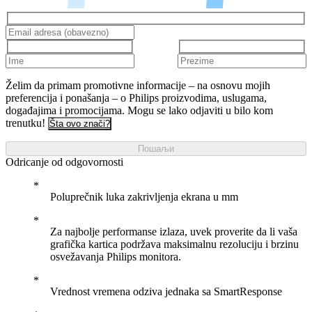
Želim da primam promotivne informacije – na osnovu mojih
preferencija i ponašanja – o Philips proizvodima, uslugama,
događajima i promocijama. Mogu se lako odjaviti u bilo kom
trenutku!
Šta ovo znači?
Пошаљи
Odricanje od odgovornosti
Poluprečnik luka zakrivljenja ekrana u mm
Za najbolje performanse izlaza, uvek proverite da li vaša
grafička kartica podržava maksimalnu rezoluciju i brzinu
osvežavanja Philips monitora.
Vrednost vremena odziva jednaka sa SmartResponse