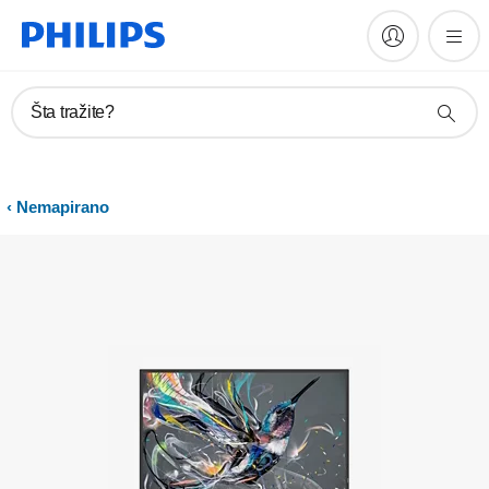
Registrujte proizvod
Šta tražite?
Nemapirano