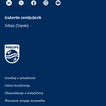
Izaberite zemlju/jezik
Srbija (Srpski)
Izveštaj o privatnosti
Uslovi korišćenja
Obaveštenje o kolačičima
Жељене опције колачића