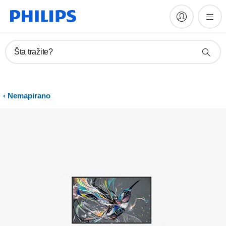
Registrujte proizvod
Šta tražite?
Nemapirano