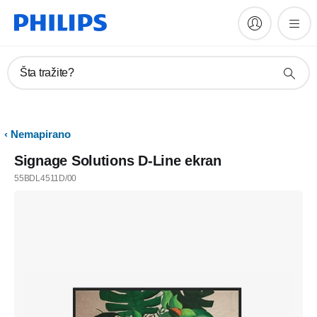
Šta tražite?
Nemapirano
Signage Solutions D-Line ekran
55BDL4511D/00