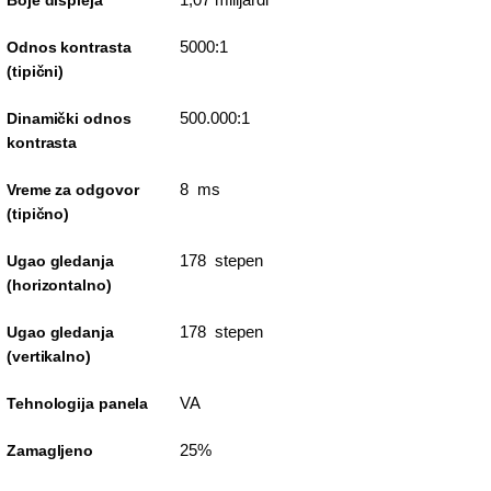
Boje displeja
5000:1
Odnos kontrasta
(tipični)
500.000:1
Dinamički odnos
kontrasta
8 ms
Vreme za odgovor
(tipično)
178 stepen
Ugao gledanja
(horizontalno)
178 stepen
Ugao gledanja
(vertikalno)
VA
Tehnologija panela
25%
Zamagljeno