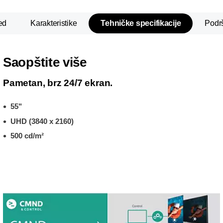
ed
Karakteristike
Tehničke specifikacije
Podr
Saopštite više
Pametan, brz 24/7 ekran.
55"
UHD (3840 x 2160)
500 cd/m²