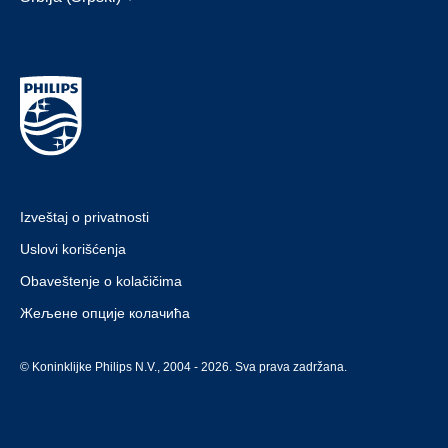
Izveštaj o privatnosti
Uslovi korišćenja
Obaveštenje o kolačičima
Жељене опције колачића
© Koninklijke Philips N.V., 2004 - 2026. Sva prava zadržana.