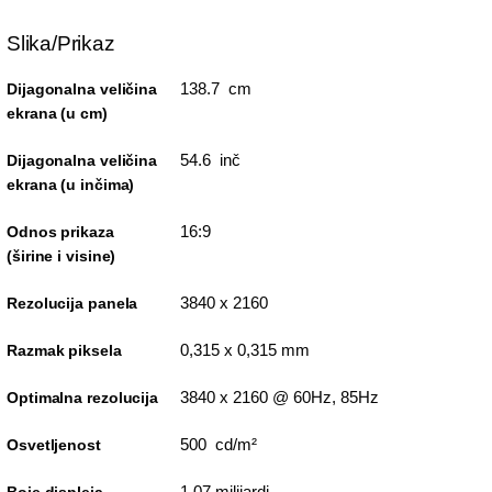
Slika/Prikaz
138.7 cm
Dijagonalna veličina
ekrana (u cm)
54.6 inč
Dijagonalna veličina
ekrana (u inčima)
16:9
Odnos prikaza
(širine i visine)
3840 x 2160
Rezolucija panela
0,315 x 0,315 mm
Razmak piksela
3840 x 2160 @ 60Hz, 85Hz
Optimalna rezolucija
500 cd/m²
Osvetljenost
1,07 milijardi