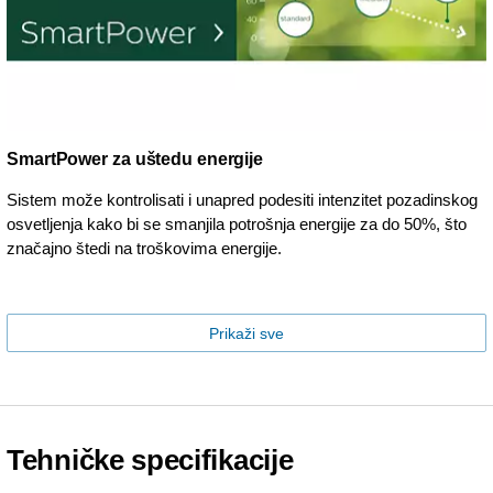
SmartPower za uštedu energije
Sistem može kontrolisati i unapred podesiti intenzitet pozadinskog
osvetljenja kako bi se smanjila potrošnja energije za do 50%, što
značajno štedi na troškovima energije.
Prikaži sve
Tehničke specifikacije