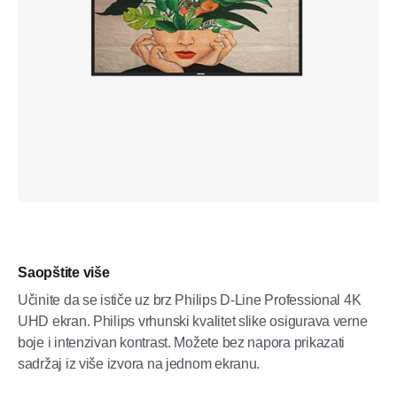
Saopštite više
Učinite da se ističe uz brz Philips D-Line Professional 4K
UHD ekran. Philips vrhunski kvalitet slike osigurava verne
boje i intenzivan kontrast. Možete bez napora prikazati
sadržaj iz više izvora na jednom ekranu.