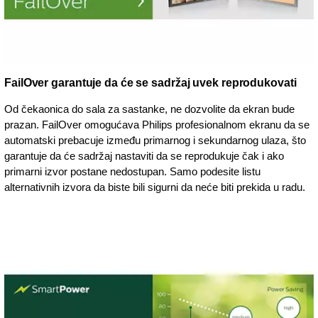
FailOver garantuje da će se sadržaj uvek reprodukovati
Od čekaonica do sala za sastanke, ne dozvolite da ekran bude
prazan. FailOver omogućava Philips profesionalnom ekranu da se
automatski prebacuje između primarnog i sekundarnog ulaza, što
garantuje da će sadržaj nastaviti da se reprodukuje čak i ako
primarni izvor postane nedostupan. Samo podesite listu
alternativnih izvora da biste bili sigurni da neće biti prekida u radu.