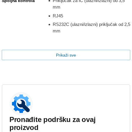
Priključak za IC (ulazni/izlazni) od 3,5
Spoljna kontrola
mm
RJ45
RS232C (ulazni/izlazni) priključak od 2,5
mm
Prikaži sve
Pronađite podršku za ovaj
proizvod