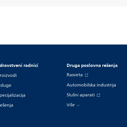
dravstveni radnici
Druga poslovna rešenja
Rasveta
roizvodi
Automobilska industrija
sluge
Slušni aparati
pecijalizacija
ešenja
Više