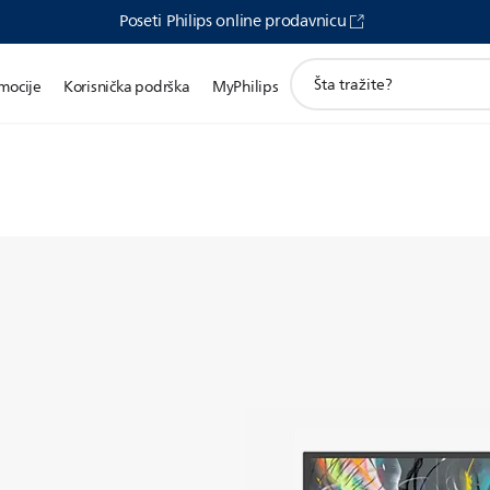
Poseti Philips online prodavnicu
претрага
mocije
Korisnička podrška
MyPhilips
иконе