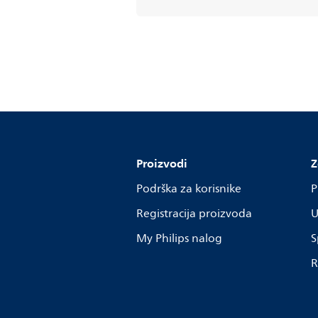
Proizvodi
Z
Podrška za korisnike
P
Registracija proizvoda
U
My Philips nalog
S
R