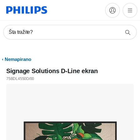
Šta tražite?
Nemapirano
Signage Solutions D-Line ekran
75BDL4550D/00