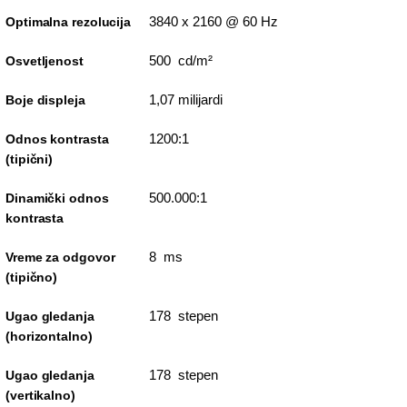
3840 x 2160 @ 60 Hz
Optimalna rezolucija
500 cd/m²
Osvetljenost
1,07 milijardi
Boje displeja
1200:1
Odnos kontrasta
(tipični)
500.000:1
Dinamički odnos
kontrasta
8 ms
Vreme za odgovor
(tipično)
178 stepen
Ugao gledanja
(horizontalno)
178 stepen
Ugao gledanja
(vertikalno)