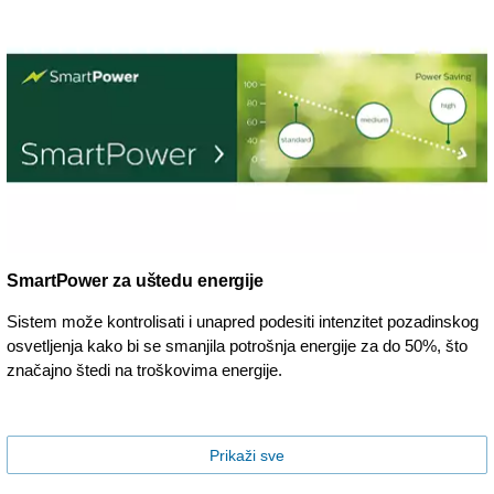
SmartPower za uštedu energije
Sistem može kontrolisati i unapred podesiti intenzitet pozadinskog
osvetljenja kako bi se smanjila potrošnja energije za do 50%, što
značajno štedi na troškovima energije.
Prikaži sve