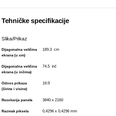
Tehničke specifikacije
Slika/Prikaz
189.3 cm
Dijagonalna veličina
ekrana (u cm)
74.5 inč
Dijagonalna veličina
ekrana (u inčima)
16:9
Odnos prikaza
(širine i visine)
3840 x 2160
Rezolucija panela
0,4296 x 0,4296 mm
Razmak piksela