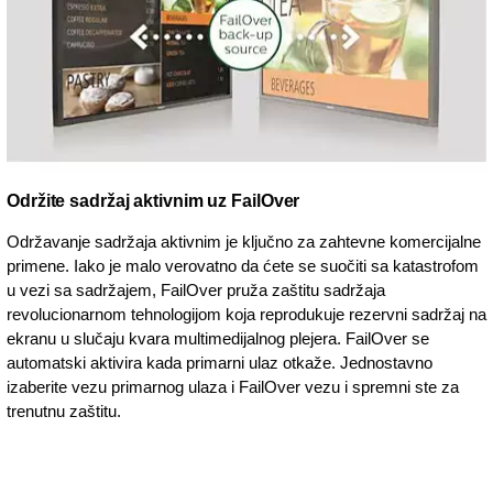
Održite sadržaj aktivnim uz FailOver
Održavanje sadržaja aktivnim je ključno za zahtevne komercijalne
primene. Iako je malo verovatno da ćete se suočiti sa katastrofom
u vezi sa sadržajem, FailOver pruža zaštitu sadržaja
revolucionarnom tehnologijom koja reprodukuje rezervni sadržaj na
ekranu u slučaju kvara multimedijalnog plejera. FailOver se
automatski aktivira kada primarni ulaz otkaže. Jednostavno
izaberite vezu primarnog ulaza i FailOver vezu i spremni ste za
trenutnu zaštitu.