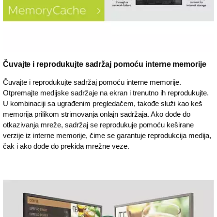
Čuvajte i reprodukujte sadržaj pomoću interne memorije
Čuvajte i reprodukujte sadržaj pomoću interne memorije.
Otpremajte medijske sadržaje na ekran i trenutno ih reprodukujte.
U kombinaciji sa ugrađenim pregledačem, takođe služi kao keš
memorija prilikom strimovanja onlajn sadržaja. Ako dođe do
otkazivanja mreže, sadržaj se reprodukuje pomoću keširane
verzije iz interne memorije, čime se garantuje reprodukcija medija,
čak i ako dođe do prekida mrežne veze.