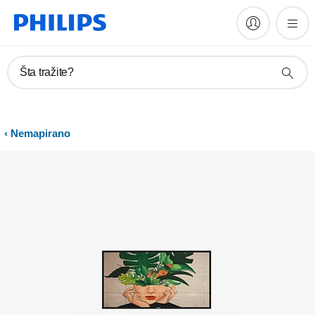
Registrujte proizvod
Šta tražite?
Nemapirano