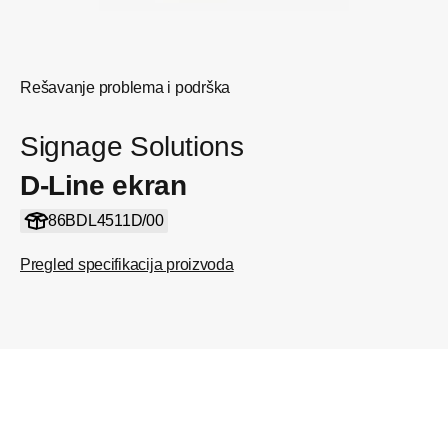
Rešavanje problema i podrška
Signage Solutions
D-Line ekran
86BDL4511D/00
Pregled specifikacija proizvoda