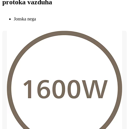
protoka vazduha
Jonska nega