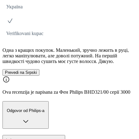
Україна
Verifikovani kupac
Одна з кращих покупок. Маленький, зручно лежить в руці,
легко маніпулювати, але доволі потужний. На першій
швидкості чудово сушить моє густе волосся. Дякую.
Prevedi na Srpski
Ova recenzija je napisana za Фен Philips BHD321/00 серії 3000
Odgovor od Philips-a