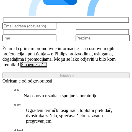
Želim da primam promotivne informacije – na osnovu mojih
preferencija i ponašanja – o Philips proizvodima, uslugama,
događajima i promocijama. Mogu se lako odjaviti u bilo kom
trenutku!
Šta ovo znači?
Пошаљи
Odricanje od odgovornosti
Na osnovu rezultata spoljne laboratorije
Ugrađeni termički osigurač i toplotni prekidač,
dvostruka zaštita, sprečava štetu izazvanu
pregrevanjem.