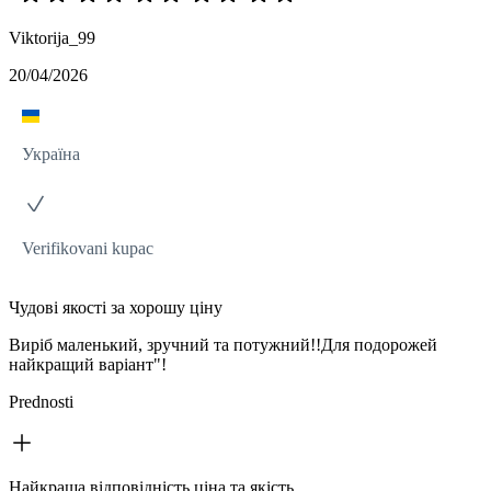
Viktorija_99
20/04/2026
Україна
Verifikovani kupac
Чудові якості за хорошу ціну
Виріб маленький, зручний та потужний!!Для подорожей
найкращий варіант"!
Prednosti
Найкраща відповідність ціна та якість