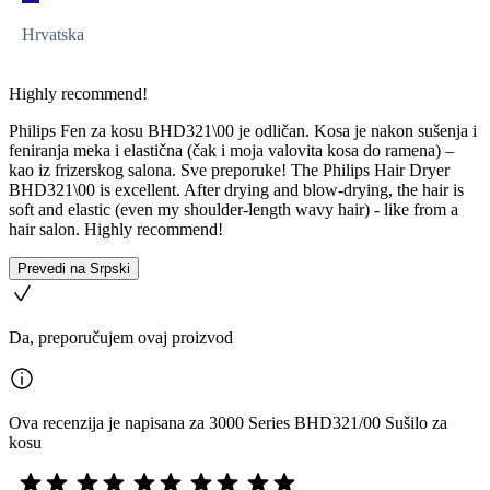
Hrvatska
Highly recommend!
Philips Fen za kosu BHD321\00 je odličan. Kosa je nakon sušenja i
feniranja meka i elastična (čak i moja valovita kosa do ramena) –
kao iz frizerskog salona. Sve preporuke! The Philips Hair Dryer
BHD321\00 is excellent. After drying and blow-drying, the hair is
soft and elastic (even my shoulder-length wavy hair) - like from a
hair salon. Highly recommend!
Prevedi na Srpski
Da, preporučujem ovaj proizvod
Ova recenzija je napisana za 3000 Series BHD321/00 Sušilo za
kosu