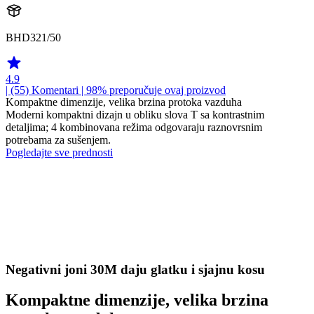
BHD321/50
4.9
| (55)
Komentari
| 98% preporučuje ovaj proizvod
Kompaktne dimenzije, velika brzina protoka vazduha
Moderni kompaktni dizajn u obliku slova T sa kontrastnim
detaljima; 4 kombinovana režima odgovaraju raznovrsnim
potrebama za sušenjem.
Pogledajte sve prednosti
Negativni joni 30M daju glatku i sjajnu kosu
Kompaktne dimenzije, velika brzina