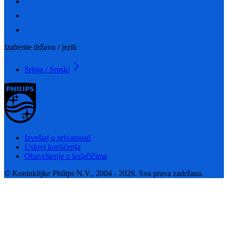
Izaberite državu / jezik
Srbija / Srpski
Izveštaj o privatnosti
Uslovi korišćenja
Obaveštenje o kolačičima
© Koninklijke Philips N.V., 2004 - 2026. Sva prava zadržana.