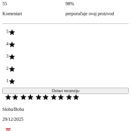
55
98
%
Komentari
preporučuje ovaj proizvod
5
4
3
2
1
Ostavi recenziju
Sloba/Boba
29/12/2025