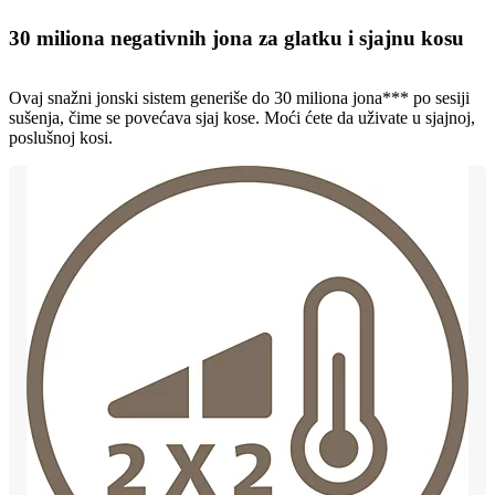
30 miliona negativnih jona za glatku i sjajnu kosu
Ovaj snažni jonski sistem generiše do 30 miliona jona*** po sesiji
sušenja, čime se povećava sjaj kose. Moći ćete da uživate u sjajnoj,
poslušnoj kosi.