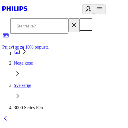
Prijavi se za 10% popusta
P
Nega kose
Sve serije
3000 Series Fen