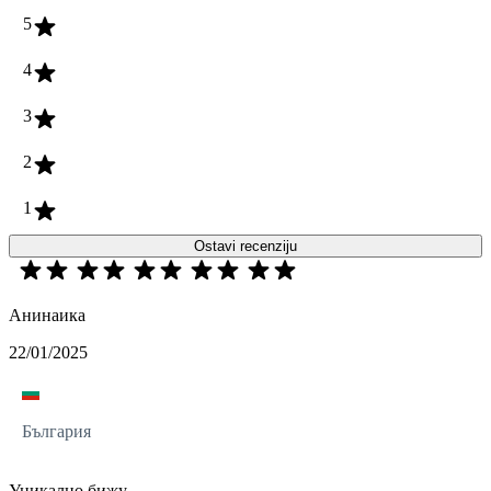
5
4
3
2
1
Ostavi recenziju
Анинаика
22/01/2025
България
Уникално бижу.