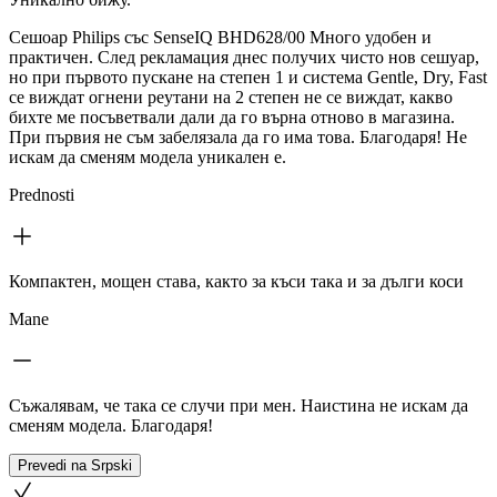
Сешоар Philips със SenseIQ BHD628/00 Много удобен и
практичен. След рекламация днес получих чисто нов сешуар,
но при първото пускане на степен 1 и система Gentle, Dry, Fast
се виждат огнени реутани на 2 степен не се виждат, какво
бихте ме посъветвали дали да го върна отново в магазина.
При първия не съм забелязала да го има това. Благодаря! Не
искам да сменям модела уникален е.
Prednosti
Компактен, мощен става, както за къси така и за дълги коси
Mane
Съжалявам, че така се случи при мен. Наистина не искам да
сменям модела. Благодаря!
Prevedi na Srpski