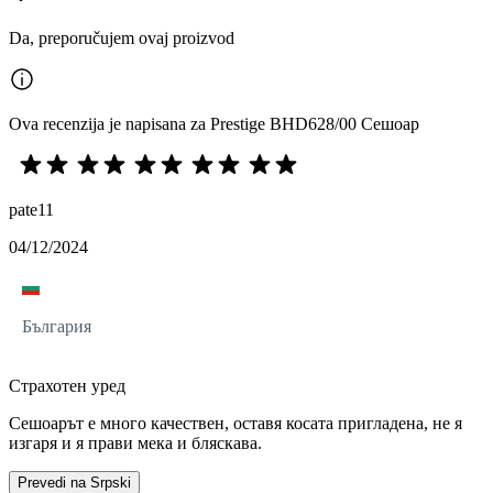
Da, preporučujem ovaj proizvod
Ova recenzija je napisana za Prestige BHD628/00 Сешоар
pate11
04/12/2024
България
Страхотен уред
Сешоарът е много качествен, оставя косата пригладена, не я
изгаря и я прави мека и бляскава.
Prevedi na Srpski