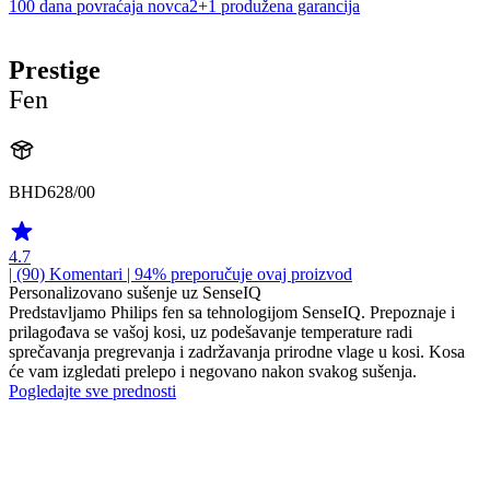
100 dana povraćaja novca
2+1 produžena garancija
Prestige
Fen
BHD628/00
4.7
| (90)
Komentari
| 94% preporučuje ovaj proizvod
Personalizovano sušenje uz SenseIQ
Predstavljamo Philips fen sa tehnologijom SenseIQ. Prepoznaje i
prilagođava se vašoj kosi, uz podešavanje temperature radi
sprečavanja pregrevanja i zadržavanja prirodne vlage u kosi. Kosa
će vam izgledati prelepo i negovano nakon svakog sušenja.
Pogledajte sve prednosti