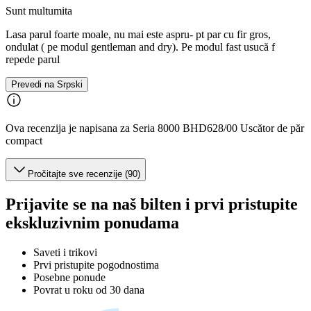
Sunt multumita
Lasa parul foarte moale, nu mai este aspru- pt par cu fir gros,
ondulat ( pe modul gentleman and dry). Pe modul fast usucă f
repede parul
Prevedi na Srpski
Ova recenzija je napisana za Seria 8000 BHD628/00 Uscător de păr
compact
Pročitajte sve recenzije (90)
Prijavite se na naš bilten i prvi pristupite
ekskluzivnim ponudama
Saveti i trikovi
Prvi pristupite pogodnostima
Posebne ponude
Povrat u roku od 30 dana