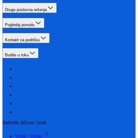
Druga poslovna rešenja
Pogledaj ponudu
Kontakt za podršku
Budite u toku
Izaberite državu / jezik
Srbija / Srpski