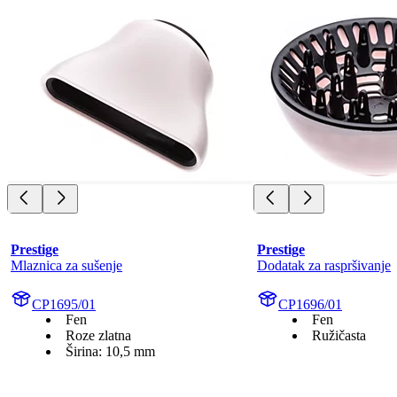
Prestige
Prestige
Mlaznica za sušenje
Dodatak za raspršivanje
CP1695/01
CP1696/01
Fen
Fen
Roze zlatna
Ružičasta
Širina: 10,5 mm