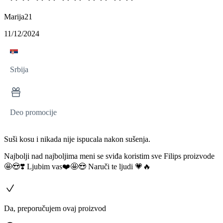
Marija21
11/12/2024
Srbija
Deo promocije
Suši kosu i nikada nije ispucala nakon sušenja.
Najbolji nad najboljima meni se sviđa koristim sve Filips proizvode
🤩😍❣️ Ljubim vas❤️🤩😍 Naruči te ljudi 💗🔥
Da, preporučujem ovaj proizvod