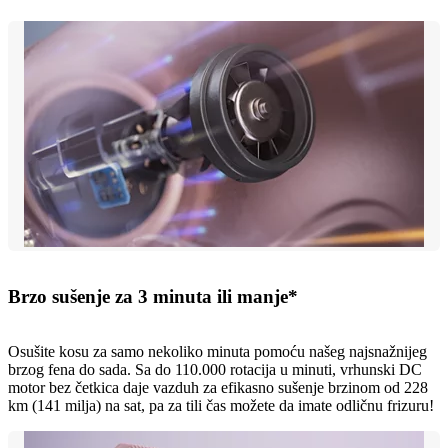
Brzo sušenje za 3 minuta ili manje*
Osušite kosu za samo nekoliko minuta pomoću našeg najsnažnijeg
brzog fena do sada. Sa do 110.000 rotacija u minuti, vrhunski DC
motor bez četkica daje vazduh za efikasno sušenje brzinom od 228
km (141 milja) na sat, pa za tili čas možete da imate odličnu frizuru!