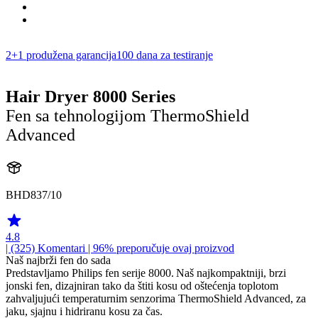
2+1 produžena garancija
100 dana za testiranje
Hair Dryer 8000 Series
Fen sa tehnologijom ThermoShield
Advanced
BHD837/10
4.8
| (325)
Komentari
| 96% preporučuje ovaj proizvod
Naš najbrži fen do sada
Predstavljamo Philips fen serije 8000. Naš najkompaktniji, brzi
jonski fen, dizajniran tako da štiti kosu od oštećenja toplotom
zahvaljujući temperaturnim senzorima ThermoShield Advanced, za
jaku, sjajnu i hidriranu kosu za čas.