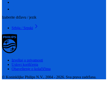
Izaberite državu / jezik
Srbija / Srpski
Izveštaj o privatnosti
Uslovi korišćenja
Obaveštenje o kolačičima
© Koninklijke Philips N.V., 2004 - 2026. Sva prava zadržana.