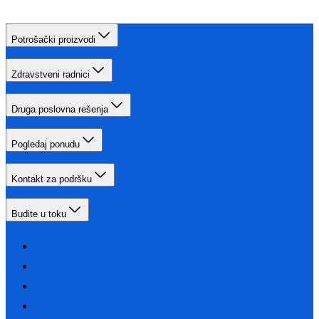
Potrošački proizvodi
Zdravstveni radnici
Druga poslovna rešenja
Pogledaj ponudu
Kontakt za podršku
Budite u toku