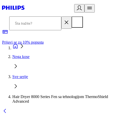
Prijavi se za 10% popusta
P
Nega kose
Sve serije
Hair Dryer 8000 Series Fen sa tehnologijom ThermoShield
Advanced