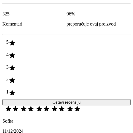
325
96
%
Komentari
preporučuje ovaj proizvod
5
4
3
2
1
Ostavi recenziju
Sofka
11/12/2024