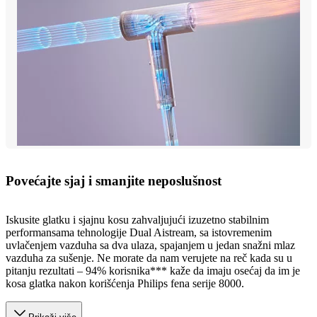
Povećajte sjaj i smanjite neposlušnost
Iskusite glatku i sjajnu kosu zahvaljujući izuzetno stabilnim
performansama tehnologije Dual Aistream, sa istovremenim
uvlačenjem vazduha sa dva ulaza, spajanjem u jedan snažni mlaz
vazduha za sušenje. Ne morate da nam verujete na reč kada su u
pitanju rezultati – 94% korisnika*** kaže da imaju osećaj da im je
kosa glatka nakon korišćenja Philips fena serije 8000.