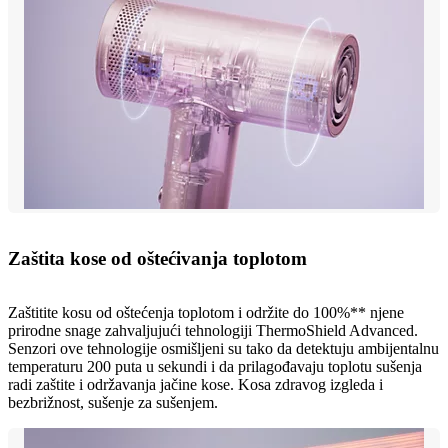
Zaštita kose od oštećivanja toplotom
Zaštitite kosu od oštećenja toplotom i održite do 100%** njene
prirodne snage zahvaljujući tehnologiji ThermoShield Advanced.
Senzori ove tehnologije osmišljeni su tako da detektuju ambijentalnu
temperaturu 200 puta u sekundi i da prilagođavaju toplotu sušenja
radi zaštite i održavanja jačine kose. Kosa zdravog izgleda i
bezbrižnost, sušenje za sušenjem.