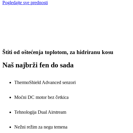
Pogledajte sve prednosti
Štiti od oštećenja toplotom, za hidriranu kosu
Naš najbrži fen do sada
ThermoShield Advanced senzori
Moćni DC motor bez četkica
Tehnologija Dual Airstream
Nežni režim za negu temena