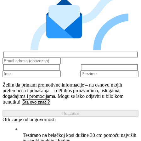
Želim da primam promotivne informacije – na osnovu mojih
preferencija i ponašanja – o Philips proizvodima, uslugama,
događajima i promocijama. Mogu se lako odjaviti u bilo kom
trenutku!
Šta ovo znači?
Пошаљи
Odricanje od odgovornosti
Testirano na belačkoj kosi dužine 30 cm pomoću najviših
postavki toplote i brzine