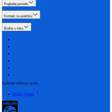
Pogledaj ponudu
Kontakt za podršku
Budite u toku
Izaberite državu / jezik
Srbija / Srpski