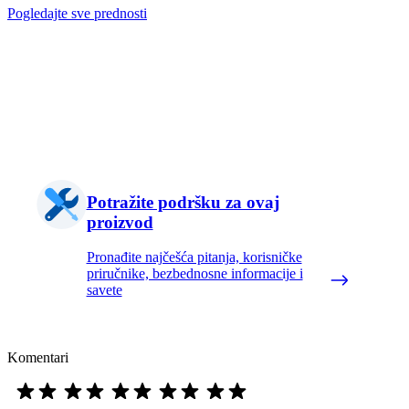
Pogledajte sve prednosti
Potražite podršku za ovaj
proizvod
Pronađite najčešća pitanja, korisničke
priručnike, bezbednosne informacije i
savete
Komentari