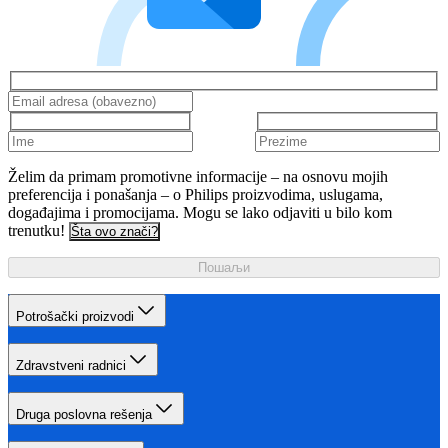
Želim da primam promotivne informacije – na osnovu mojih
preferencija i ponašanja – o Philips proizvodima, uslugama,
događajima i promocijama. Mogu se lako odjaviti u bilo kom
trenutku!
Šta ovo znači?
Пошаљи
Potrošački proizvodi
Zdravstveni radnici
Druga poslovna rešenja