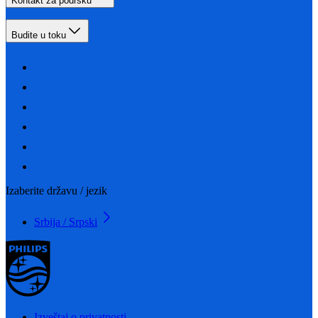
Kontakt za podršku
Budite u toku
Izaberite državu / jezik
Srbija / Srpski
Izveštaj o privatnosti