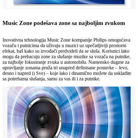
Music Zone podešava zone sa najboljim zvukom
Inovativna tehnologija Music Zone kompanije Philips omogućava
vozaču i putnicima da uživaju u muzici uz upečatljiviji prostorni
efekat, baš kako su izvođači predvideli da se sluša. Korisnici lako
mogu da prebacuju zone za slušanje muzike sa vozača na putnike,
za najbolje fokusiranje zvuka u automobilu. Namensko dugme za
upravljanje zonama pruža tri unapred definisane postavke – levo,
desno i napred (i Sve) – koje lako i dinamično možete da uskladite
sa potrebama slušanja, samo za vas ili i za putnike.