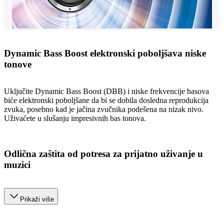
Dynamic Bass Boost elektronski poboljšava niske
tonove
Uključite Dynamic Bass Boost (DBB) i niske frekvencije basova
biće elektronski poboljšane da bi se dobila dosledna reprodukcija
zvuka, posebno kad je jačina zvučnika podešena na nizak nivo.
Uživaćete u slušanju impresivnih bas tonova.
Odlična zaštita od potresa za prijatno uživanje u
muzici
Prikaži više