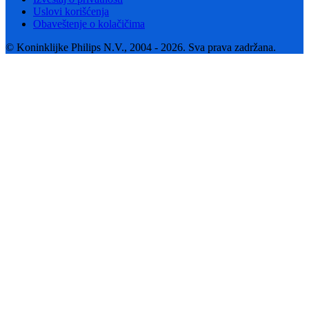
Uslovi korišćenja
Obaveštenje o kolačičima
© Koninklijke Philips N.V., 2004 - 2026. Sva prava zadržana.