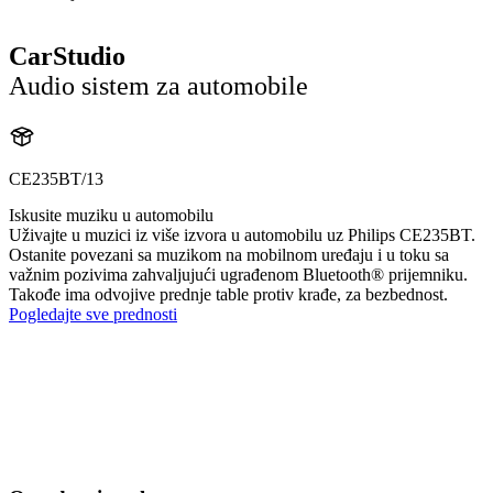
CarStudio
Audio sistem za automobile
CE235BT/13
Iskusite muziku u automobilu
Uživajte u muzici iz više izvora u automobilu uz Philips CE235BT.
Ostanite povezani sa muzikom na mobilnom uređaju i u toku sa
važnim pozivima zahvaljujući ugrađenom Bluetooth® prijemniku.
Takođe ima odvojive prednje table protiv krađe, za bezbednost.
Pogledajte sve prednosti