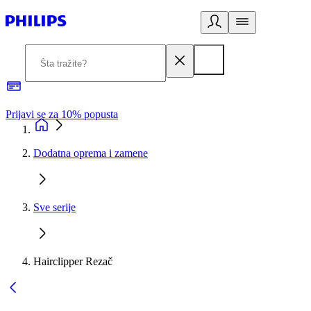
Prijavi se za 10% popusta
P
Dodatna oprema i zamene
Sve serije
Hairclipper Rezač