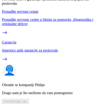
proizvoda
Pronađite servisni centar
Pronađite servisne centre u blizini za popravke, dijagnostiku i
originalne delove
Garancija
Smernice naše garancije za proizvode
Obratite se kompaniji Philips
Drago nam je što možemo da vam pomognemo
Kontaktirajte nas