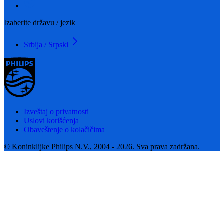
Izaberite državu / jezik
Srbija / Srpski
Izveštaj o privatnosti
Uslovi korišćenja
Obaveštenje o kolačičima
© Koninklijke Philips N.V., 2004 - 2026. Sva prava zadržana.