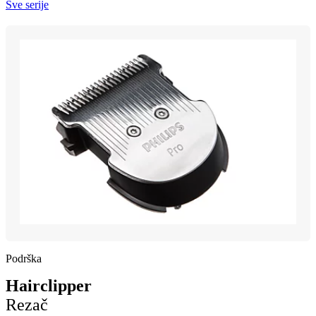
Sve serije
Podrška
Hairclipper
Rezač