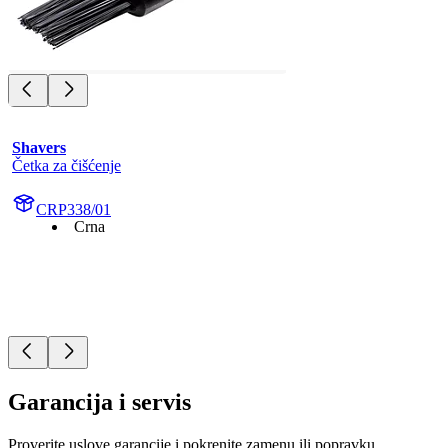
Shavers
Četka za čišćenje
CRP338/01
Crna
Garancija i servis
Proverite uslove garancije i pokrenite zamenu ili popravku