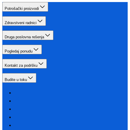
Potrošački proizvodi
Zdravstveni radnici
Druga poslovna rešenja
Pogledaj ponudu
Kontakt za podršku
Budite u toku