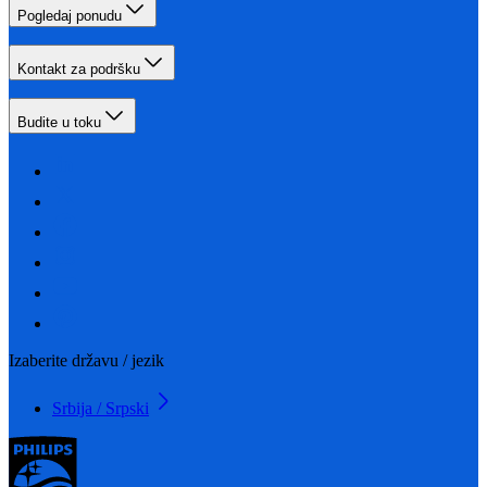
Pogledaj ponudu
Kontakt za podršku
Budite u toku
Izaberite državu / jezik
Srbija / Srpski