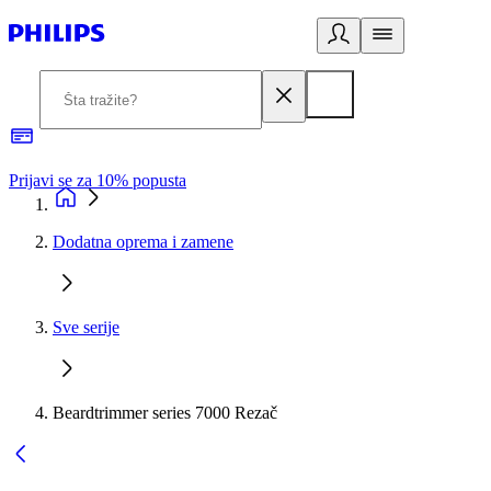
Prijavi se za 10% popusta
P
Dodatna oprema i zamene
Sve serije
Beardtrimmer series 7000 Rezač