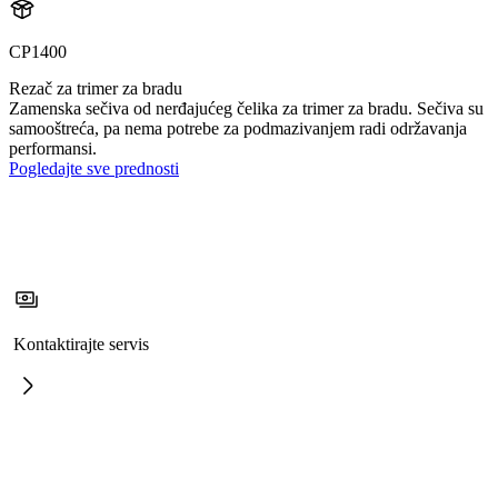
CP1400
Rezač za trimer za bradu
Zamenska sečiva od nerđajućeg čelika za trimer za bradu. Sečiva su
samooštreća, pa nema potrebe za podmazivanjem radi održavanja
performansi.
Pogledajte sve prednosti
Kontaktirajte servis