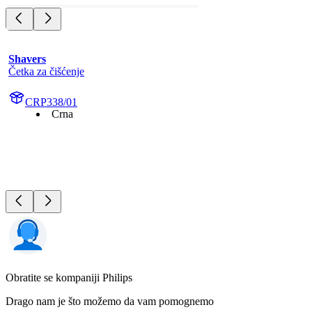
Shavers
Četka za čišćenje
CRP338/01
Crna
Obratite se kompaniji Philips
Drago nam je što možemo da vam pomognemo