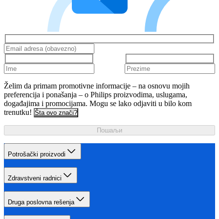
Želim da primam promotivne informacije – na osnovu mojih
preferencija i ponašanja – o Philips proizvodima, uslugama,
događajima i promocijama. Mogu se lako odjaviti u bilo kom
trenutku!
Šta ovo znači?
Пошаљи
Potrošački proizvodi
Zdravstveni radnici
Druga poslovna rešenja