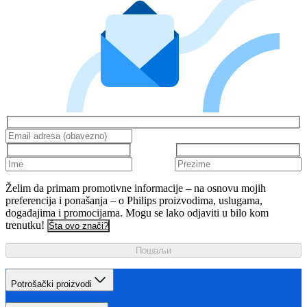
Želim da primam promotivne informacije – na osnovu mojih
preferencija i ponašanja – o Philips proizvodima, uslugama,
događajima i promocijama. Mogu se lako odjaviti u bilo kom
trenutku!
Šta ovo znači?
Пошаљи
Potrošački proizvodi