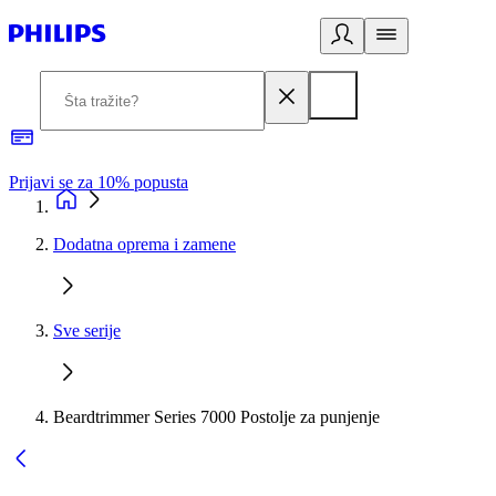
Prijavi se za 10% popusta
P
Dodatna oprema i zamene
Sve serije
Beardtrimmer Series 7000 Postolje za punjenje