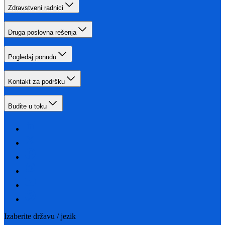
Zdravstveni radnici
Druga poslovna rešenja
Pogledaj ponudu
Kontakt za podršku
Budite u toku
Izaberite državu / jezik