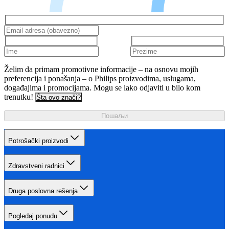
Želim da primam promotivne informacije – na osnovu mojih
preferencija i ponašanja – o Philips proizvodima, uslugama,
događajima i promocijama. Mogu se lako odjaviti u bilo kom
trenutku!
Šta ovo znači?
Пошаљи
Potrošački proizvodi
Zdravstveni radnici
Druga poslovna rešenja
Pogledaj ponudu