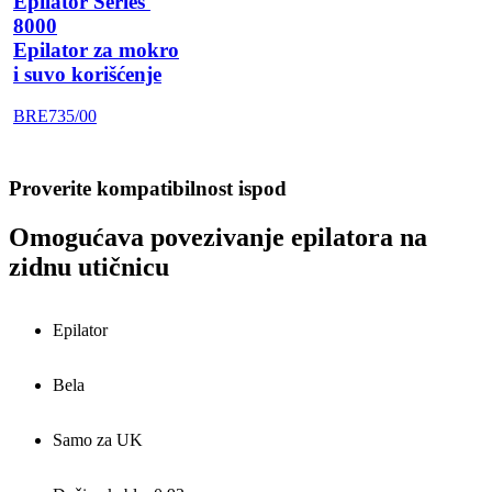
Epilator Series 
8000
Epilator za mokro
i suvo korišćenje
BRE735/00
Proverite kompatibilnost ispod
Omogućava povezivanje epilatora na
zidnu utičnicu
Epilator
Bela
Samo za UK