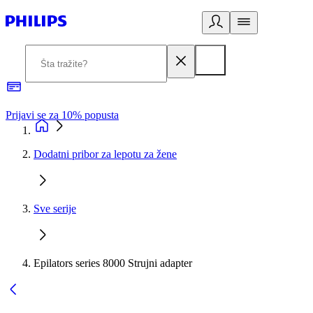
Prijavi se za 10% popusta
P
Dodatni pribor za lepotu za žene
Sve serije
Epilators series 8000 Strujni adapter