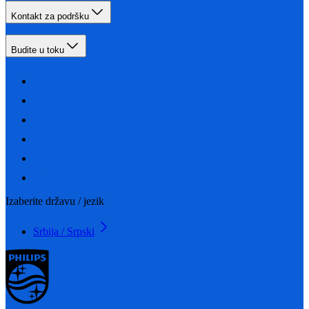
Kontakt za podršku
Budite u toku
Izaberite državu / jezik
Srbija / Srpski