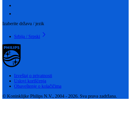
Izaberite državu / jezik
Srbija / Srpski
Izveštaj o privatnosti
Uslovi korišćenja
Obaveštenje o kolačičima
© Koninklijke Philips N.V., 2004 - 2026. Sva prava zadržana.