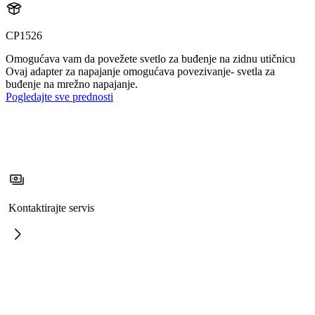
CP1526
Omogućava vam da povežete svetlo za buđenje na zidnu utičnicu
Ovaj adapter za napajanje omogućava povezivanje- svetla za
buđenje na mrežno napajanje.
Pogledajte sve prednosti
Kontaktirajte servis