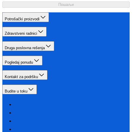
Пошаљи
Potrošački proizvodi
Zdravstveni radnici
Druga poslovna rešenja
Pogledaj ponudu
Kontakt za podršku
Budite u toku