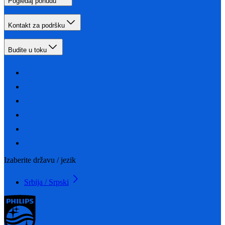
Pogledaj ponudu
Kontakt za podršku
Budite u toku
Izaberite državu / jezik
Srbija / Srpski