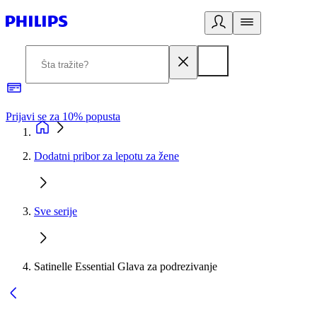
Prijavi se za 10% popusta
P
Dodatni pribor za lepotu za žene
Sve serije
Satinelle Essential Glava za podrezivanje