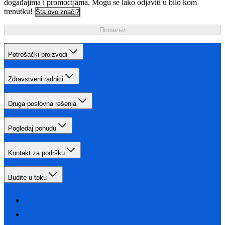
događajima i promocijama. Mogu se lako odjaviti u bilo kom
trenutku!
Šta ovo znači?
Пошаљи
Potrošački proizvodi
Zdravstveni radnici
Druga poslovna rešenja
Pogledaj ponudu
Kontakt za podršku
Budite u toku