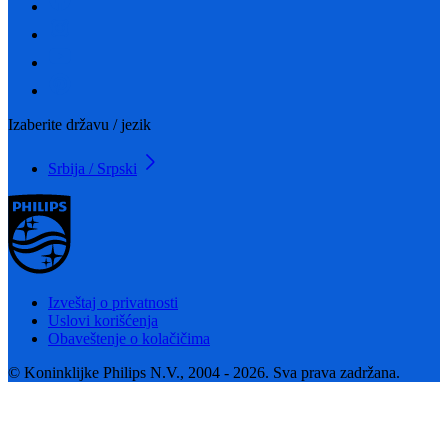
Izaberite državu / jezik
Srbija / Srpski
Izveštaj o privatnosti
Uslovi korišćenja
Obaveštenje o kolačičima
© Koninklijke Philips N.V., 2004 - 2026. Sva prava zadržana.