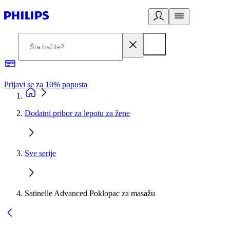
Prijavi se za 10% popusta
P
Dodatni pribor za lepotu za žene
Sve serije
Satinelle Advanced Poklopac za masažu