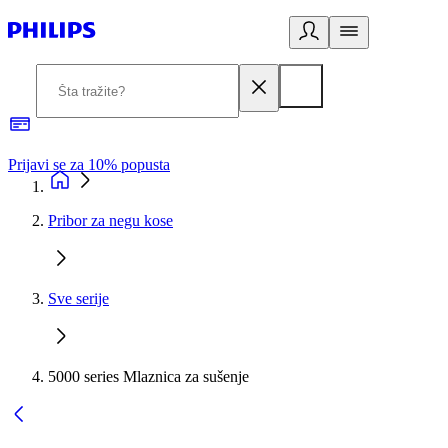
Prijavi se za 10% popusta
P
Pribor za negu kose
Sve serije
5000 series Mlaznica za sušenje