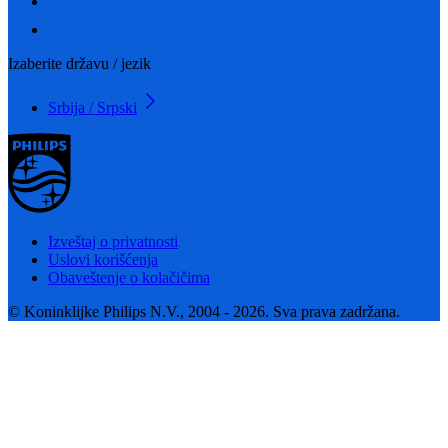
Izaberite državu / jezik
Srbija / Srpski
Izveštaj o privatnosti
Uslovi korišćenja
Obaveštenje o kolačičima
© Koninklijke Philips N.V., 2004 - 2026. Sva prava zadržana.