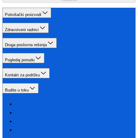
Potrošački proizvodi
Zdravstveni radnici
Druga poslovna rešenja
Pogledaj ponudu
Kontakt za podršku
Budite u toku