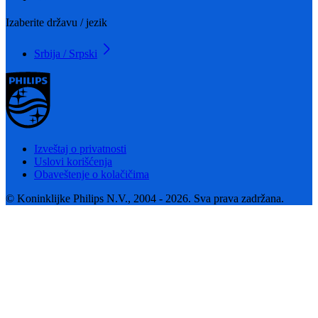
Izaberite državu / jezik
Srbija / Srpski
Izveštaj o privatnosti
Uslovi korišćenja
Obaveštenje o kolačičima
© Koninklijke Philips N.V., 2004 - 2026. Sva prava zadržana.