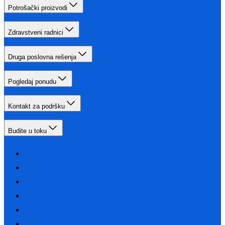
Potrošački proizvodi
Zdravstveni radnici
Druga poslovna rešenja
Pogledaj ponudu
Kontakt za podršku
Budite u toku