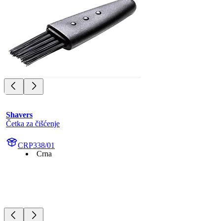
Shavers
Četka za čišćenje
CRP338/01
Crna