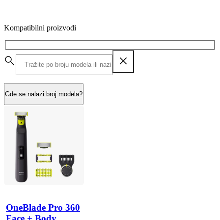
Kompatibilni proizvodi
Gde se nalazi broj modela?
OneBlade Pro 360
Face + Body