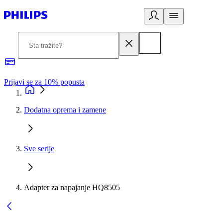
Prijavi se za 10% popusta
P
Dodatna oprema i zamene
Sve serije
Adapter za napajanje HQ8505