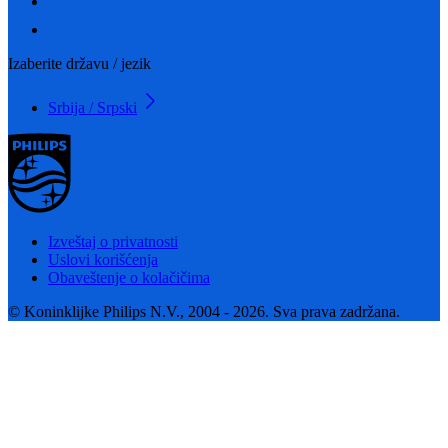
Izaberite državu / jezik
Srbija / Srpski
Izveštaj o privatnosti
Uslovi korišćenja
Obaveštenje o kolačičima
© Koninklijke Philips N.V., 2004 - 2026. Sva prava zadržana.