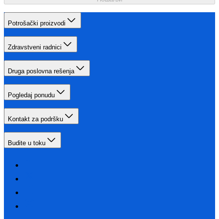
Potrošački proizvodi
Zdravstveni radnici
Druga poslovna rešenja
Pogledaj ponudu
Kontakt za podršku
Budite u toku